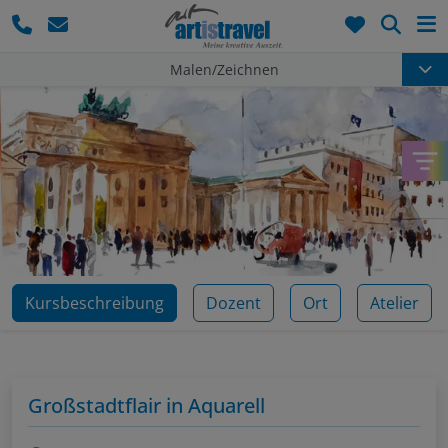
Such
Malen/Zeichnen
Kursbeschreibung
Dozent
Ort
Atelier
Großstadtflair in Aquarell