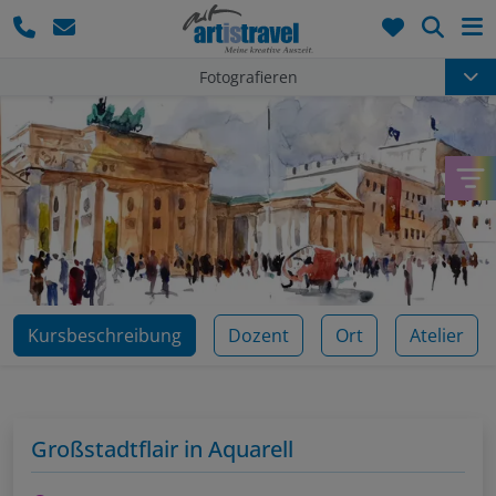
Such
Fotografieren
Kursbeschreibung
Dozent
Ort
Atelier
Großstadtflair in Aquarell