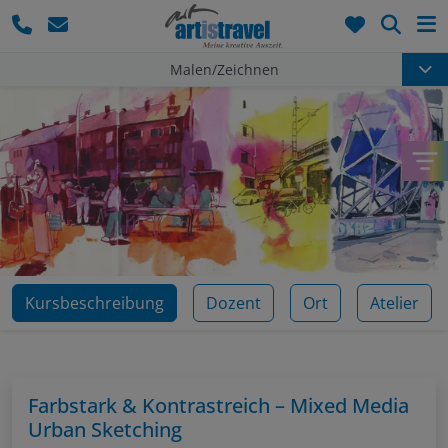
Such
Malen/Zeichnen
Kursbeschreibung
Dozent
Ort
Atelier
Farbstark & Kontrastreich – Mixed Media
Urban Sketching