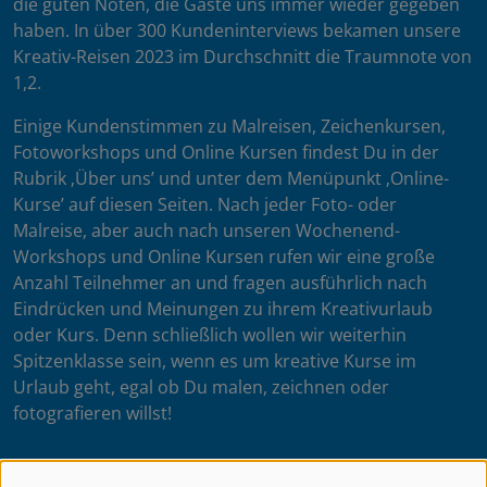
die guten Noten, die Gäste uns immer wieder gegeben
haben. In über 300 Kundeninterviews bekamen unsere
Kreativ-Reisen 2023 im Durchschnitt die Traumnote von
1,2.
Einige Kundenstimmen zu Malreisen, Zeichenkursen,
Fotoworkshops und Online Kursen findest Du in der
Rubrik ‚Über uns’ und unter dem Menüpunkt ‚Online-
Kurse’ auf diesen Seiten. Nach jeder Foto- oder
Malreise, aber auch nach unseren Wochenend-
Workshops und Online Kursen rufen wir eine große
Anzahl Teilnehmer an und fragen ausführlich nach
Eindrücken und Meinungen zu ihrem Kreativurlaub
oder Kurs. Denn schließlich wollen wir weiterhin
Spitzenklasse sein, wenn es um kreative Kurse im
Urlaub geht, egal ob Du malen, zeichnen oder
fotografieren willst!