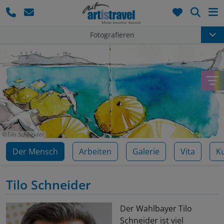
Such
Fotografieren
Tilo Schneider
Der Mensch
Arbeiten
Galerie
Vita
K
Tilo Schneider
Der Wahlbayer Tilo
Schneider ist viel