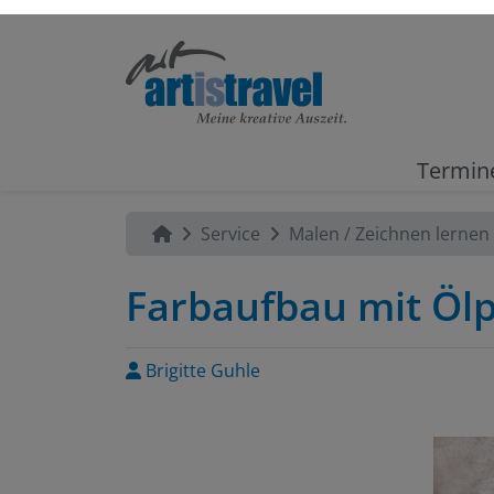
Termin
Service
Malen / Zeichnen lernen
Farbaufbau mit Ölp
Brigitte Guhle