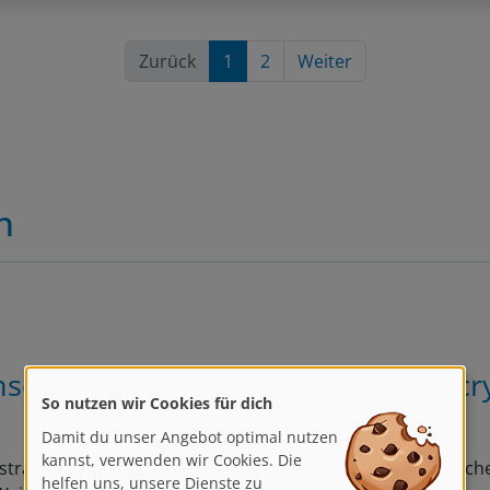
Zurück
1
2
Weiter
n
schen malen in der abstrakten Acr
So nutzen wir Cookies für dich
Damit du unser Angebot optimal nutzen
kannst, verwenden wir Cookies. Die
strakte Acrylmalerei eignet sich perfekt, um die menschliche
helfen uns, unsere Dienste zu
eise zu interpretieren!