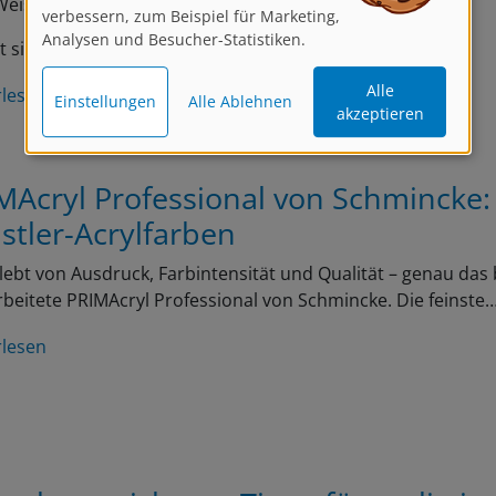
verbessern, zum Beispiel für Marketing,
Analysen und Besucher-Statistiken.
t sich auf realistische…
Alle
rlesen
Einstellungen
Alle Ablehnen
akzeptieren
MAcryl Professional von Schmincke:
stler-Acrylfarben
lebt von Ausdruck, Farbintensität und Qualität – genau das 
beitete PRIMAcryl Professional von Schmincke. Die feinste
rlesen
schen zeichnen: Tipps für realistis