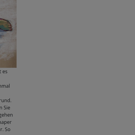
t es
inmal
rund.
n Sie
 gehen
haper
r. So
n es