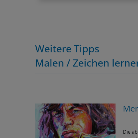
Weitere Tipps
Malen / Zeichen lerne
Men
Die ab
neue W