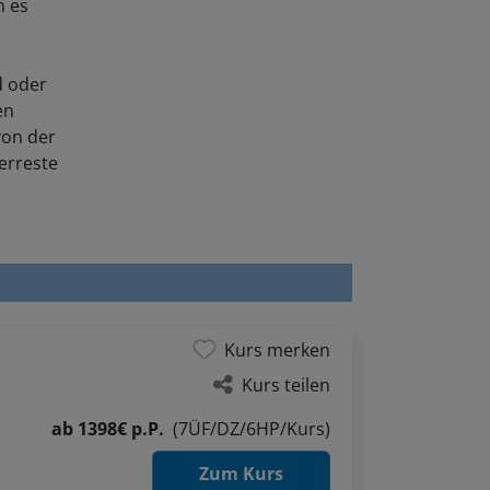
d oder
en
von der
berreste
Kurs merken
Kurs teilen
ab
1398€ p.P.
(7ÜF/DZ/6HP/Kurs)
Zum Kurs