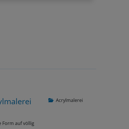
ylmalerei
Acrylmalerei
 Form auf völlig