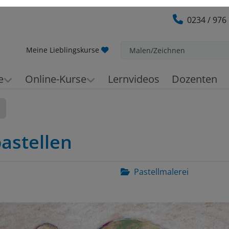
0234 / 976
Meine Lieblingskurse
Malen/Zeichnen
e
Online-Kurse
Lernvideos
Dozenten
astellen
Pastellmalerei