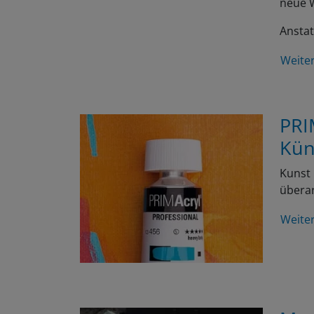
Anstat
Weite
PRI
Kün
Kunst 
überar
Weite
Men