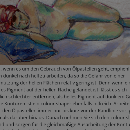
l, wenn es um den Gebrauch von Ölpastellen geht, empfiehl
n dunkel nach hell zu arbeiten, da so die Gefahr von einer
utzung der hellen Flächen relativ gering ist. Denn wenn e
es Pigment auf der hellen Fläche gelandet ist, lässt es sich
ich schlechter entfernen, als helles Pigment auf dunklem G
ne Konturen ist ein colour shaper ebenfalls hilfreich. Arbeite
t den Ölpastellen immer nur bis kurz vor der Randlinie vor,
emals darüber hinaus. Danach nehmen Sie sich den colour s
nd und sorgen für die gleichmäßige Ausarbeitung der Kontu
viel einfacher gleichmäßige Ränder zu erhalten, als wenn ma