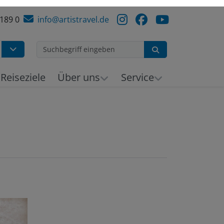
 189 0
info@artistravel.de
Suchen
Reiseziele
Über uns
Service