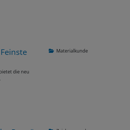
 Feinste
Materialkunde
bietet die neu
…
che Porträts
Zeichnen und