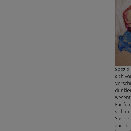
Speziel
sich vo
Verschm
dunkler
wesentl
Für fei
sich mi
Sie ni
zur Ha
ist es 