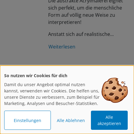
Die abstrakte Acrylmalerei eignet
sich perfekt, um die menschliche
Form auf völlig neue Weise zu
interpretieren!
Anstatt sich auf realistische…
Weiterlesen
Materialkunde
So nutzen wir Cookies für dich
PRIMAcryl Professional
Damit du unser Angebot optimal nutzen
kannst, verwenden wir Cookies. Die helfen uns,
von Schmincke: Feinste
unsere Dienste zu verbessern, zum Beispiel für
Künstler-Acrylfarben
Marketing, Analysen und Besucher-Statistiken.
Kunst lebt von Ausdruck,
Alle
Farbintensität und Qualität – genau
Einstellungen
Alle Ablehnen
akzeptieren
das bietet die neu überarbeitete