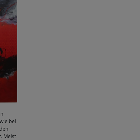
en
wie bei
rden
. Meist