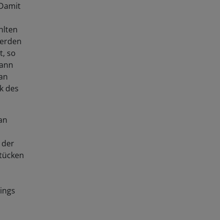
 Damit
hlten
werden
t, so
kann
an
k des
an
 der
stücken
dings