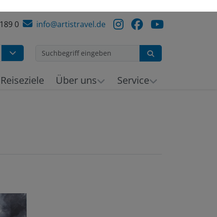
 189 0
info@artistravel.de
Suchen
Reiseziele
Über uns
Service