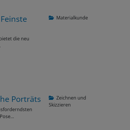
 Feinste
Materialkunde
bietet die neu
…
che Porträts
Zeichnen und
Skizzieren
ausforderndsten
e Pose…