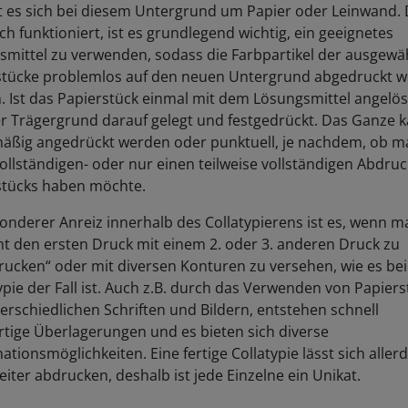
t es sich bei diesem Untergrund um Papier oder Leinwand.
ch funktioniert, ist es grundlegend wichtig, ein geeignetes
smittel zu verwenden, sodass die Farbpartikel der ausgewä
stücke problemlos auf den neuen Untergrund abgedruckt 
 Ist das Papierstück einmal mit dem Lösungsmittel angelös
er Trägergrund darauf gelegt und festgedrückt. Das Ganze 
mäßig angedrückt werden oder punktuell, je nachdem, ob m
ollständigen- oder nur einen teilweise vollständigen Abdruc
stücks haben möchte.
onderer Anreiz innerhalb des Collatypierens ist es, wenn m
t den ersten Druck mit einem 2. oder 3. anderen Druck zu
ucken“ oder mit diversen Konturen zu versehen, wie es bei
ie der Fall ist. Auch z.B. durch das Verwenden von Papier
erschiedlichen Schriften und Bildern, entstehen schnell
rtige Überlagerungen und es bieten sich diverse
tionsmöglichkeiten. Eine fertige Collatypie lässt sich aller
eiter abdrucken, deshalb ist jede Einzelne ein Unikat.