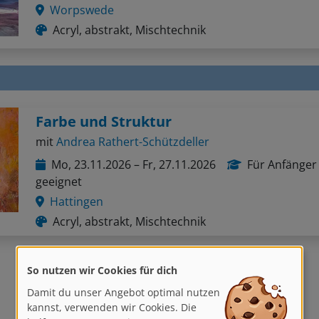
Worpswede
Acryl, abstrakt, Mischtechnik
Farbe und Struktur
mit
Andrea Rathert-Schützdeller
Mo, 23.11.2026 – Fr, 27.11.2026
Für Anfänger
geeignet
Hattingen
Acryl, abstrakt, Mischtechnik
So nutzen wir Cookies für dich
Zurück
1
2
Weiter
Damit du unser Angebot optimal nutzen
kannst, verwenden wir Cookies. Die
helfen uns, unsere Dienste zu