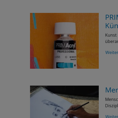
PRI
Kün
Kunst 
überar
Weite
Men
Mensch
Diszip
Weite