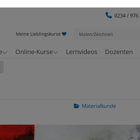
0234 / 976
Meine Lieblingskurse
Malen/Zeichnen
e
Online-Kurse
Lernvideos
Dozenten
Materialkunde