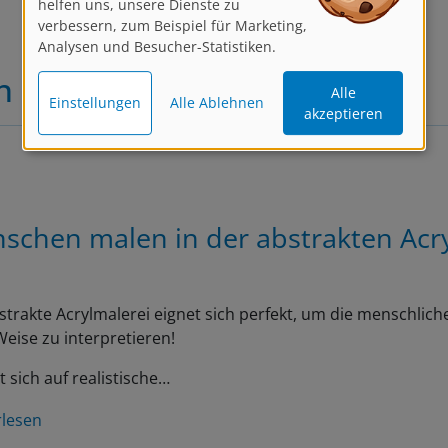
verbessern, zum Beispiel für Marketing,
Analysen und Besucher-Statistiken.
n
Alle
Einstellungen
Alle Ablehnen
akzeptieren
schen malen in der abstrakten Acr
strakte Acrylmalerei eignet sich perfekt, um die menschliche
eise zu interpretieren!
t sich auf realistische…
rlesen