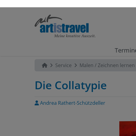
Termin
Service
Malen / Zeichnen lernen
Die Collatypie
Andrea Rathert-Schützdeller