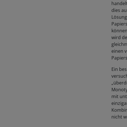
handel
dies au
Lösung
Papier
können.
wird d
gleich
einen v
Papier
Ein bes
versuch
„überdr
Monotyp
mit unt
einziga
Kombina
nicht w