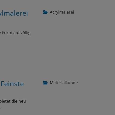
ylmalerei
Acrylmalerei
 Form auf völlig
 Feinste
Materialkunde
bietet die neu
…