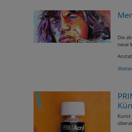
Men
Die ab
neue W
Anstat
Weite
PRI
Kün
Kunst 
überar