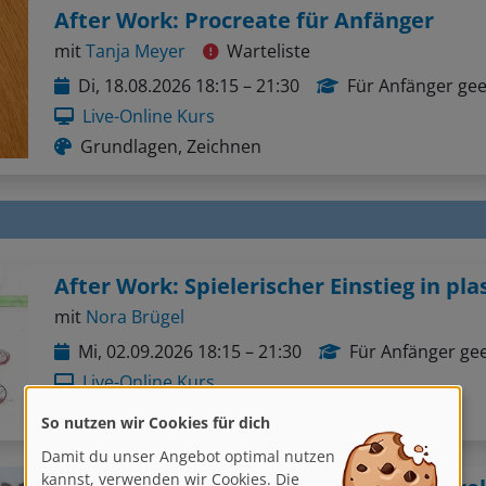
After Work: Procreate für Anfänger
mit
Tanja Meyer
Warteliste
Di, 18.08.2026 18:15 – 21:30
Für Anfänger gee
Live-Online Kurs
Grundlagen, Zeichnen
mit
Nora Brügel
Mi, 02.09.2026 18:15 – 21:30
Für Anfänger ge
Live-Online Kurs
So nutzen wir Cookies für dich
Grundlagen, Zeichnen
Damit du unser Angebot optimal nutzen
kannst, verwenden wir Cookies. Die
helfen uns, unsere Dienste zu