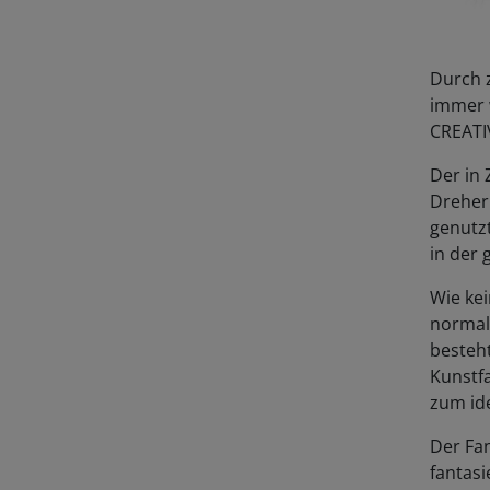
Durch z
immer w
CREATI
Der in
Dreher 
genutz
in der 
Wie kei
normal
besteh
Kunstf
zum ide
Der Fan
fantasi
oder g