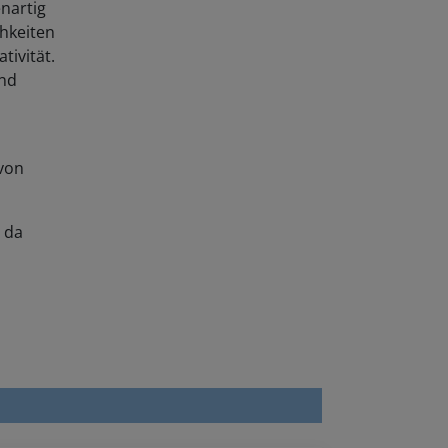
hkeiten
tivität.
und
von
a da