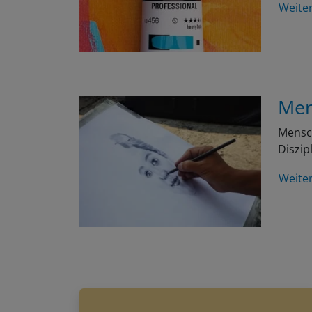
Weite
Men
Mensch
Diszip
Weite