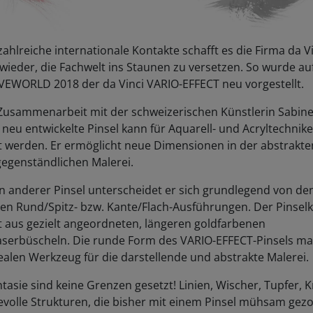
ahlreiche internationale Kontakte schafft es die Firma da V
ieder, die Fachwelt ins Staunen zu versetzen. So wurde au
VEWORLD 2018 der da Vinci VARIO-EFFECT neu vorgestellt.
 Zusammenarbeit mit der schweizerischen Künstlerin Sabin
neu entwickelte Pinsel kann für Aquarell- und Acryltechnik
t werden. Er ermöglicht neue Dimensionen in der abstrakt
gegenständlichen Malerei.
n anderer Pinsel unterscheidet er sich grundlegend von de
en Rund/Spitz- bzw. Kante/Flach-Ausführungen. Der Pinsel
t aus gezielt angeordneten, längeren goldfarbenen
aserbüscheln. Die runde Form des VARIO-EFFECT-Pinsels ma
alen Werkzeug für die darstellende und abstrakte Malerei.
tasie sind keine Grenzen gesetzt! Linien, Wischer, Tupfer, K
evolle Strukturen, die bisher mit einem Pinsel mühsam gez
esetzt werden mussten, können in einem Arbeitsgang fläche