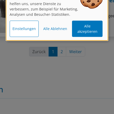
verbessern, zum Beispiel für Marketing,
mit
Marika Fünffinger
Analysen und Besucher-Statistiken.
Mi, 16.09.2026 18:15 – 21:30
Für Anfänger ge
Alle
Live-Online Kurs
Einstellungen
Alle Ablehnen
akzeptieren
Aquarell, Grundlagen, Landschaft
Zurück
1
2
Weiter
n