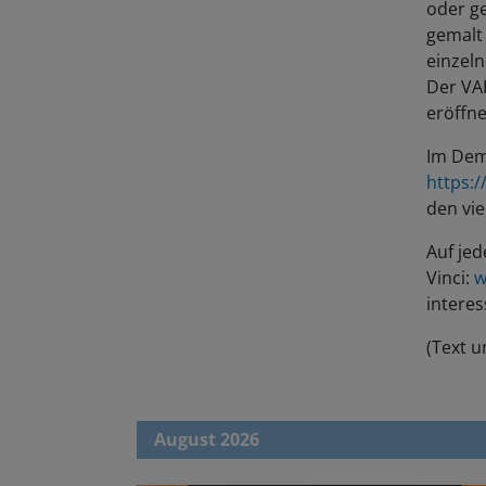
gemalt
einzeln
Der VA
eröffne
Im Dem
https:
den vie
Auf jed
Vinci:
w
intere
(Text u
August 2026