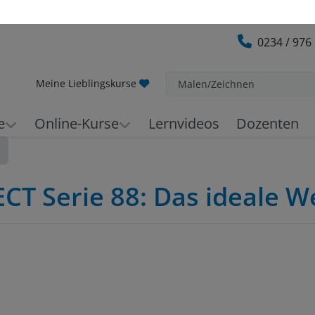
0234 / 976
Meine Lieblingskurse
Malen/Zeichnen
e
Online-Kurse
Lernvideos
Dozenten
ECT Serie 88: Das ideale 