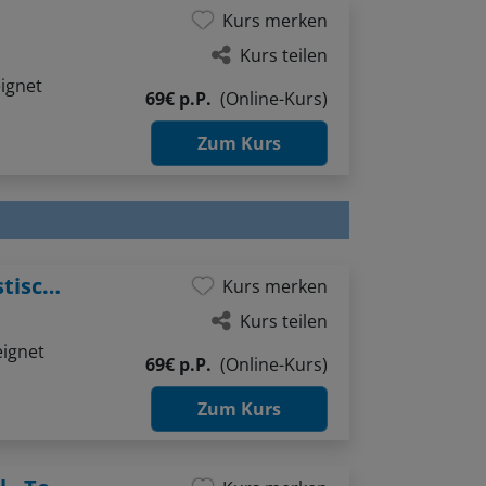
Kurs merken
Kurs teilen
ignet
69€ p.P.
(Online-Kurs)
Zum Kurs
After Work: Spielerischer Einstieg in plastisches Zeichnen
Kurs merken
Kurs teilen
eignet
69€ p.P.
(Online-Kurs)
Zum Kurs
After Work: Licht & Schatten im Aquarell - Tonwerte verstehen und anwenden
Kurs merken