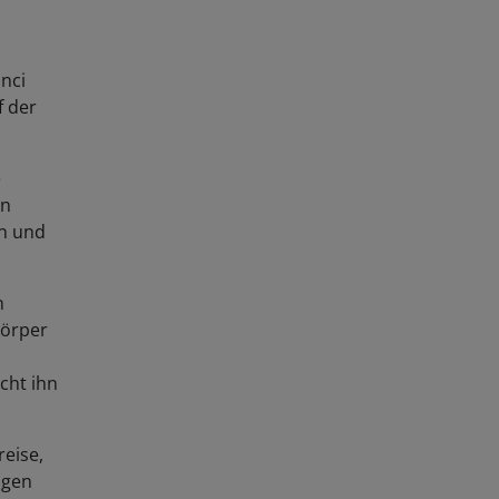
inci
f der
e
en
en und
n
körper
cht ihn
reise,
ogen
nartig