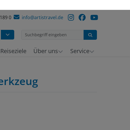
 189 0
info@artistravel.de
Suchen
Reiseziele
Über uns
Service
Werkzeug