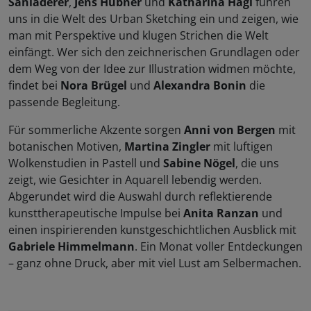
Sanladerer
,
Jens Hübner
und
Katharina Hagl
führen
uns in die Welt des Urban Sketching ein und zeigen, wie
man mit Perspektive und klugen Strichen die Welt
einfängt. Wer sich den zeichnerischen Grundlagen oder
dem Weg von der Idee zur Illustration widmen möchte,
findet bei
Nora Brügel
und
Alexandra Bonin
die
passende Begleitung.
Für sommerliche Akzente sorgen
Anni von Bergen
mit
botanischen Motiven,
Martina Zingler
mit luftigen
Wolkenstudien in Pastell und
Sabine Nögel
, die uns
zeigt, wie Gesichter in Aquarell lebendig werden.
Abgerundet wird die Auswahl durch reflektierende
kunsttherapeutische Impulse bei
Anita Ranzan
und
einen inspirierenden kunstgeschichtlichen Ausblick mit
Gabriele Himmelmann
. Ein Monat voller Entdeckungen
– ganz ohne Druck, aber mit viel Lust am Selbermachen.