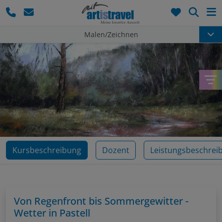
Such
Malen/Zeichnen
Kursbeschreibung
Dozent
Leistungsbeschrei
Von Regenfront bis Sommergewitter -
Wetter in Pastell