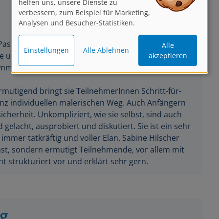
verbessern, zum Beispiel für Marketing,
Analysen und Besucher-Statistiken.
Alle
Passion für die Aquarellmalerei ist ansteckend! Durch
Einstellungen
Alle Ablehnen
akzeptieren
e und humorvolle Art kann sie in jeder Gruppe eine
immung vermitteln.
mutigend bringt sie TeilnehmerInnen Schritt-für-
anz individuellen malerischen Weg. Auch Anfängern
cherheit. Unkompliziert, wie sie selbst, sind auch
d gelacht, ausprobiert und diskutiert. Sie ist ein sehr
 immer tatkräftig und voller Elan. Sabine Hilscher
nst, sondern ermutigt Teilnehmende, vor allem mit
ht strukturiert vor und erklärt sehr gern.
ng