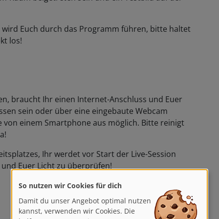
in wird Euch durch das Programm führen, bitte haltet
kt los!
, braucht Ihr einen Internet-Anschluss und Euer
sen sein oder über eine eingebaute Webcam
e von einem Smartphone aus möglich. Bitte reinigt
a!
itsplatzes, Ihr werdet vor Start der Live-Session
und Euer Licht zu überprüfen!
So nutzen wir Cookies für dich
Damit du unser Angebot optimal nutzen
kannst, verwenden wir Cookies. Die
helfen uns, unsere Dienste zu