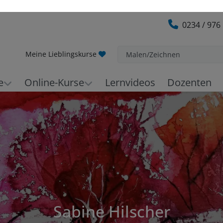
0234 / 976
Meine Lieblingskurse
Malen/Zeichnen
e
Online-Kurse
Lernvideos
Dozenten
Sabine Hilscher