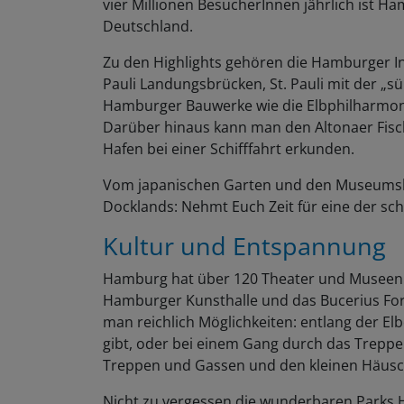
vier Millionen BesucherInnen jährlich ist Ha
Deutschland.
Zu den Highlights gehören die Hamburger In
Pauli Landungsbrücken, St. Pauli mit der „
Hamburger Bauwerke wie die Elbphilharmon
Darüber hinaus kann man den Altonaer Fisc
Hafen bei einer Schifffahrt erkunden.
Vom japanischen Garten und den Museumsha
Docklands: Nehmt Euch Zeit für eine der sc
Kultur und Entspannung
Hamburg hat über 120 Theater und Museen u
Hamburger Kunsthalle und das Bucerius For
man reichlich Möglichkeiten: entlang der El
gibt, oder bei einem Gang durch das Treppen
Treppen und Gassen und den kleinen Häus
Nicht zu vergessen die wunderbaren Parks H