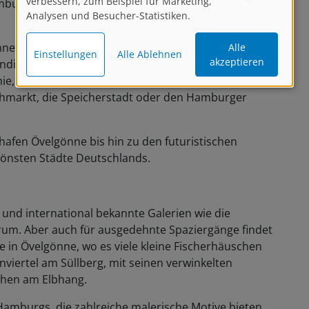
verbessern, zum Beispiel für Marketing,
mburg eines der attraktivsten Tourismusziele in
Analysen und Besucher-Statistiken.
nenstadt samt Binnenalster, der Hafen mit den St.
Alle
Einstellungen
Alle Ablehnen
akzeptieren
sündigen Meile“ Reeperbahn und die bekannten
ie, der Grüne Bunker und das Wahrzeichen Michel.
hmarkt, die Speicherstadt oder den Hamburger
fen Övelgönne bis hin zu den futuristischen
hönsten Städte Deutschlands.
nd international bekannte Galerien wie die
um. Aber auch für ausgedehnte Spaziergänge findet
be in Övelgönne, wo es viele kleine Fischerhäuschen
viertel am Süllberg, mit seinen verwinkelten
chen am Elbhang.
amburgs, die zahlreiche malerische Motive bieten.