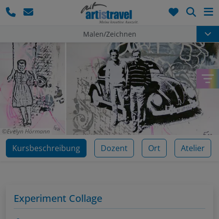
Such
Malen/Zeichnen
Evelyn Hörmann
Kursbeschreibung
Dozent
Ort
Atelier
Experiment Collage