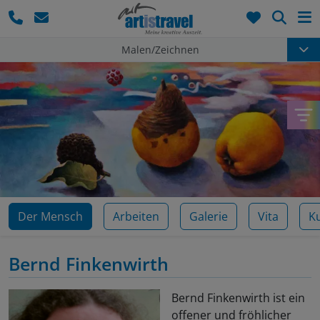
Such
Malen/Zeichnen
Der Mensch
Arbeiten
Galerie
Vita
K
Bernd Finkenwirth
Bernd Finkenwirth ist ein
offener und fröhlicher