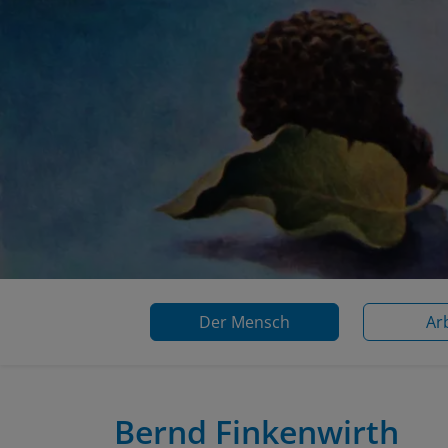
Der Mensch
Ar
Bernd Finkenwirth