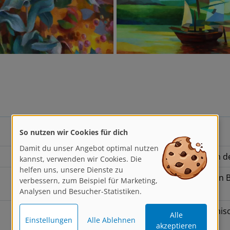
So nutzen wir Cookies für dich
geboren in Berlin
Damit du unser Angebot optimal nutzen
Studium der Malerei und Gemälderestaurierung an d
kannst, verwenden wir Cookies. Die
helfen uns, unsere Dienste zu
"Unterwegs nach Süden" - öffentliche Kunstaktion in 
verbessern, zum Beispiel für Marketing,
mit dem Köpenicker Umweltpreis)
Analysen und Besucher-Statistiken.
"Grenzvermessung" - Kunstaktion zur deutsch-polnisc
Alle
Einstellungen
Alle Ablehnen
Kostrzyn (Küstrin)
akzeptieren