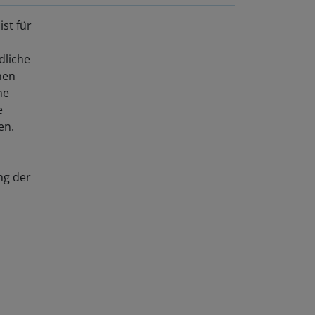
st für
dliche
nen
ne
e
en.
ng der