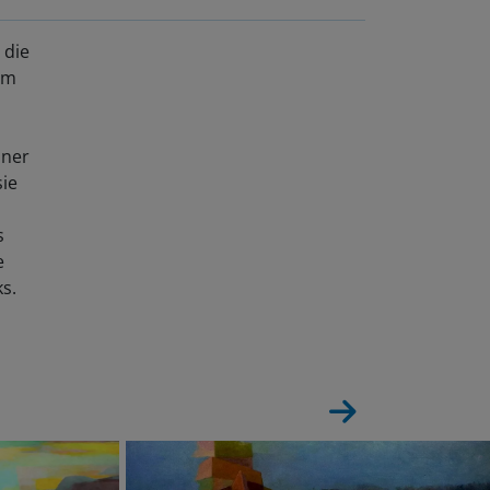
 die
tum
iner
sie
s
e
s.