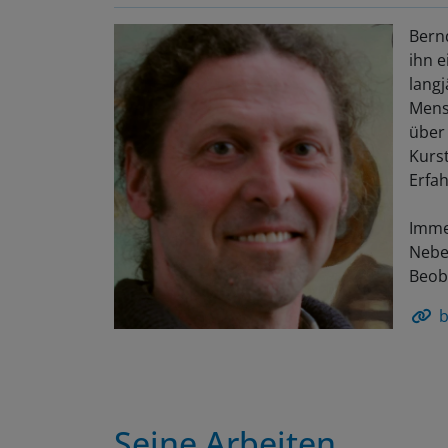
Bernd
ihn 
langj
Mens
über 
Kurs
Erfa
Imme
Neben
Beob
b
Seine Arbeiten