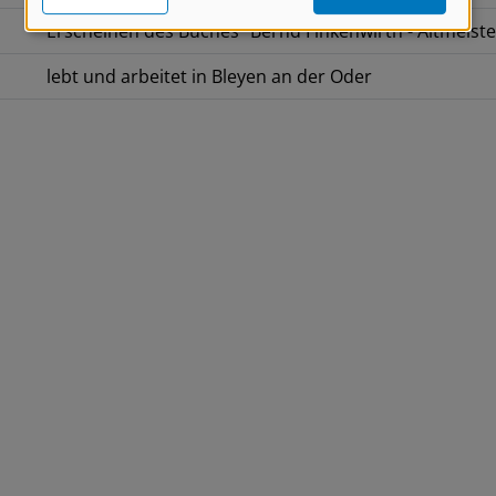
Erscheinen des Buches "Bernd Finkenwirth - Altmeiste
lebt und arbeitet in Bleyen an der Oder