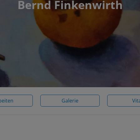
Bernd Finkenwirth
beiten
Galerie
Vit