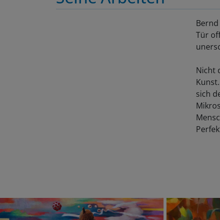
Bernd 
Tür of
unersc
Nicht 
Kunst.
sich d
Mikros
Mensch
Perfek