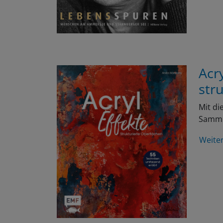
Acr
str
Mit di
Samml
Weite