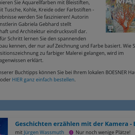
eren Sie Aquarellfarben mit Bleistiften,
it Tusche, Kohle, Kreide oder Farbstiften -
ebnisse werden Sie faszinieren! Autorin
stlerin Gabriela Gebhard stellt
aft und Architektur eindrucksvoll dar.
 für Schritt lernen Sie den spannenden
bau kennen, der nur auf Zeichnung und Farbe basiert. Wie S
itionszeichnung zu farbiger Malerei gelangen, wird im
agenwissen erklärt.
unserer Buchtipps können Sie bei Ihrem lokalen BOESNER H
 oder
HIER ganz einfach bestellen
.
mit
Jürgen Wassmuth
Nur noch wenige Plätze!