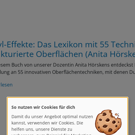
yl-Effekte: Das Lexikon mit 55 Techn
ukturierte Oberflächen (Anita Hörsk
esem Buch von unserer Dozentin Anita Hörskens entdeckst Du
ung an 55 innovativen Oberflächentechniken, mit denen D
rlesen
So nutzen wir Cookies für dich
Damit du unser Angebot optimal nutzen
kannst, verwenden wir Cookies. Die
helfen uns, unsere Dienste zu