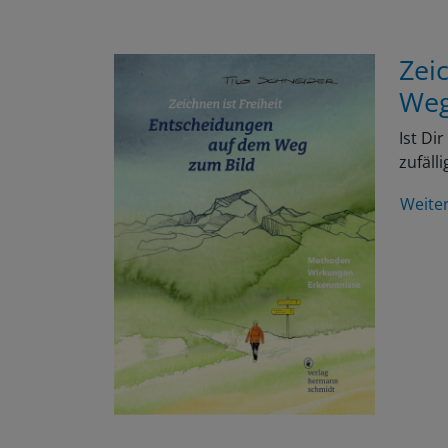
Zei
Weg
Ist Di
zufäll
Weite