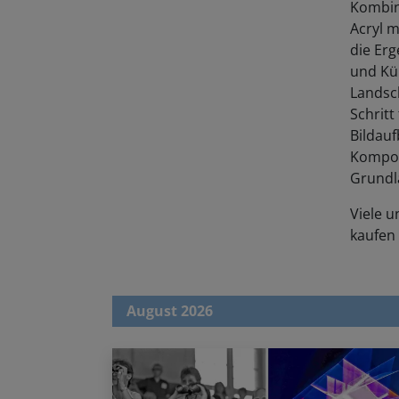
Kombini
Acryl m
die Erg
und Kün
Landsch
Schritt
Bildauf
Kompos
Grundl
Viele 
kaufen
August 2026