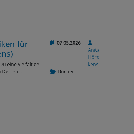
iken für
07.05.2026
Anita
ens)
Hörs
 eine vielfältige
kens
u Deinen…
Bücher