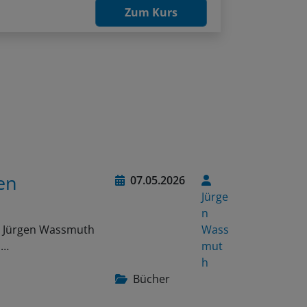
Zum Kurs
en
07.05.2026
Jürge
n
on Jürgen Wassmuth
Wass
n…
mut
h
Bücher