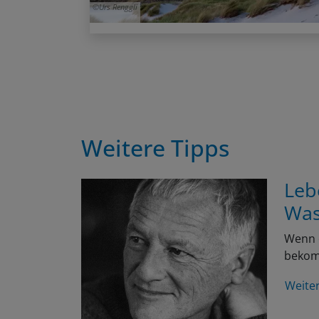
Urs Renggli
Weitere Tipps
Leb
Was
Wenn e
bekomm
Weite