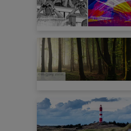
Jürgen Wassmuth
Wolfgang Veeser.