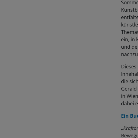
Sommer
Kunst
entfalt
künstle
Themati
ein, i
und de
nachzu
Dieses 
Innehal
die sic
Gerald 
in Wie
dabei e
Ein Bu
„Krafto
Bewegun