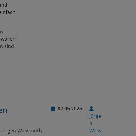
 und
einfach
on
 wollen.
n sind
en
07.05.2026
Jürge
n
on Jürgen Wassmuth
Wass