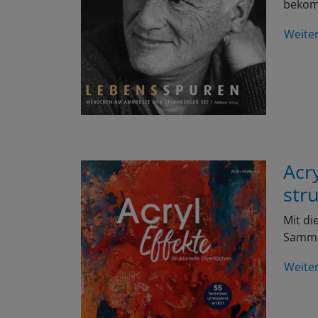
bekomm
Weite
Acr
str
Mit di
Samml
Weite