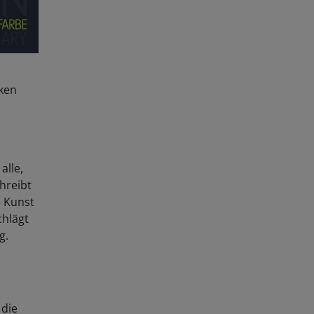
cken
alle,
hreibt
e Kunst
chlägt
g.
 die