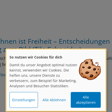
chnen ist Freiheit – Entscheidungen
 zum Bild (Tilo Schneider)
So nutzen wir Cookies für dich
r schon einmal aufgefallen, dass Kunst oft als spontan, intuit
ig beschrieben wird? Als würde ein gutes Bild einfach…
Damit du unser Angebot optimal nutzen
kannst, verwenden wir Cookies. Die
rlesen
helfen uns, unsere Dienste zu
verbessern, zum Beispiel für Marketing,
Analysen und Besucher-Statistiken.
Alle
Einstellungen
Alle Ablehnen
akzeptieren