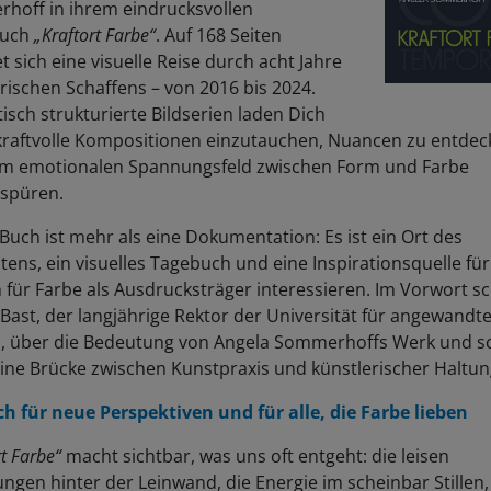
hoff in ihrem eindrucksvollen
buch
„Kraftort Farbe“
. Auf 168 Seiten
et sich eine visuelle Reise durch acht Jahre
rischen Schaffens – von 2016 bis 2024.
sch strukturierte Bildserien laden Dich
n kraftvolle Kompositionen einzutauchen, Nuancen zu entde
m emotionalen Spannungsfeld zwischen Form und Farbe
spüren.
Buch ist mehr als eine Dokumentation: Es ist ein Ort des
tens, ein visuelles Tagebuch und eine Inspirationsquelle für 
h für Farbe als Ausdrucksträger interessieren. Im Vorwort sc
Bast, der langjährige Rektor der Universität für angewandt
n, über die Bedeutung von Angela Sommerhoffs Werk und s
ine Brücke zwischen Kunstpraxis und künstlerischer Haltun
ch für neue Perspektiven und für alle, die Farbe lieben
rt Farbe“
macht sichtbar, was uns oft entgeht: die leisen
gen hinter der Leinwand, die Energie im scheinbar Stillen,