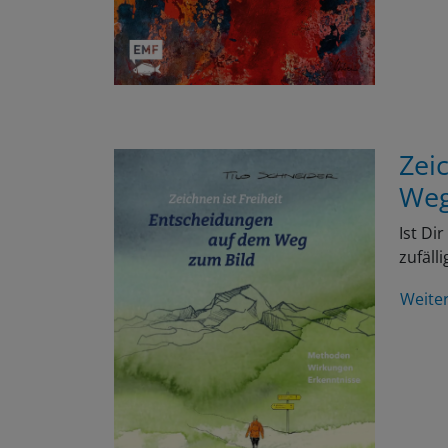
Zei
Weg
Ist Di
zufäll
Weite