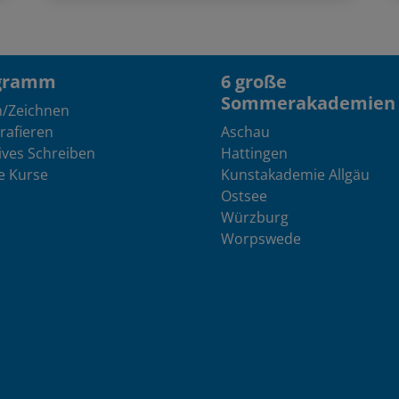
gramm
6 große
Sommerakademien
n/Zeichnen
rafieren
Aschau
ives Schreiben
Hattingen
e Kurse
Kunstakademie Allgäu
Ostsee
Würzburg
Worpswede