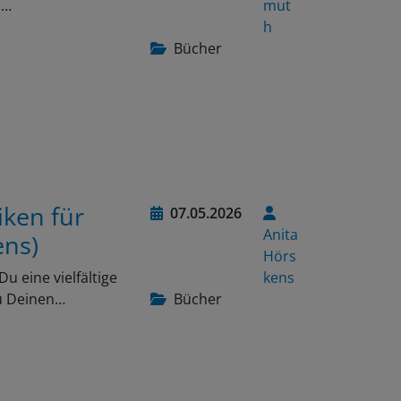
n…
mut
h
Bücher
iken für
07.05.2026
Anita
ens)
Hörs
 eine vielfältige
kens
u Deinen…
Bücher