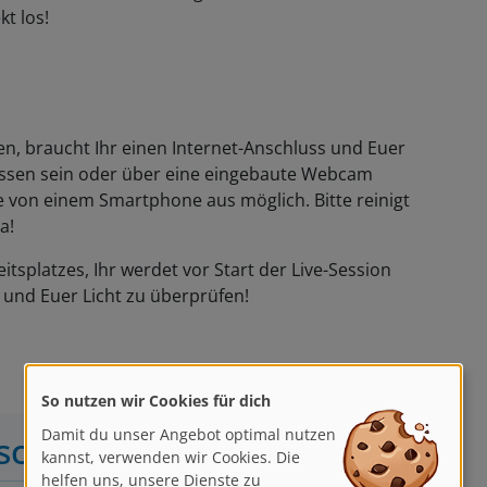
kt los!
, braucht Ihr einen Internet-Anschluss und Euer
sen sein oder über eine eingebaute Webcam
e von einem Smartphone aus möglich. Bitte reinigt
a!
itsplatzes, Ihr werdet vor Start der Live-Session
und Euer Licht zu überprüfen!
So nutzen wir Cookies für dich
Damit du unser Angebot optimal nutzen
sch
kannst, verwenden wir Cookies. Die
helfen uns, unsere Dienste zu