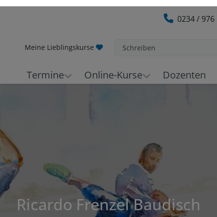
0234 / 976
Meine Lieblingskurse
Schreiben
Termine
Online-Kurse
Dozenten
Ricardo Frenzel Baudisch