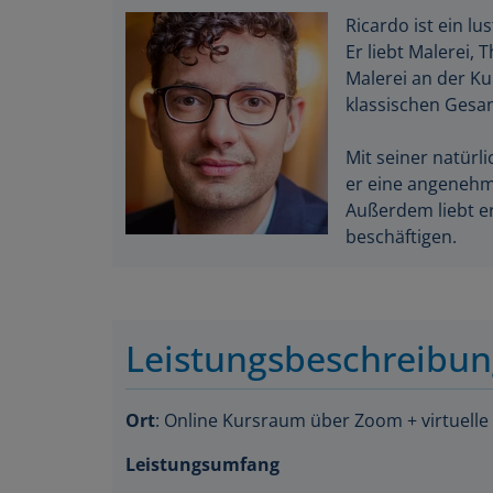
Ricardo ist ein lu
Er liebt Malerei,
Malerei an der K
klassischen Gesan
Mit seiner natürl
er eine angenehme
Außerdem liebt er
beschäftigen.
Leistungsbeschreibu
Ort
: Online Kursraum über Zoom + virtuelle
Leistungsumfang