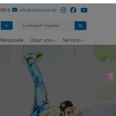
 189 0
info@artistravel.de
Suchen
Reiseziele
Über uns
Service