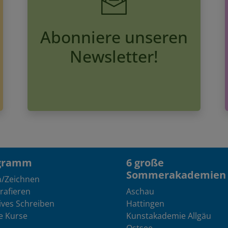
Abonniere unseren
Newsletter!
gramm
6 große
Sommerakademien
n/Zeichnen
rafieren
Aschau
ives Schreiben
Hattingen
e Kurse
Kunstakademie Allgäu
Ostsee