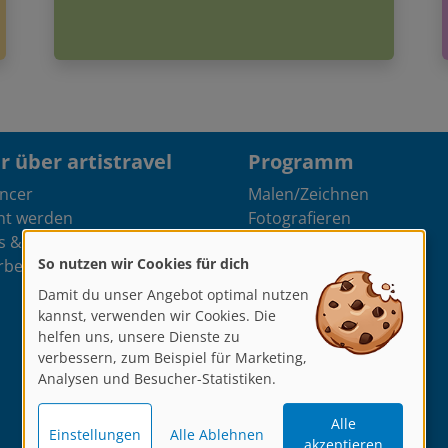
 über artistravel
Programm
encer
Malen/Zeichnen
nt werden
Fotografieren
s & Ateliers
Kreatives Schreiben
So nutzen wir Cookies für dich
rben
Online Kurse
Damit du unser Angebot optimal nutzen
kannst, verwenden wir Cookies. Die
helfen uns, unsere Dienste zu
verbessern, zum Beispiel für Marketing,
Analysen und Besucher-Statistiken.
Alle
Einstellungen
Alle Ablehnen
akzeptieren