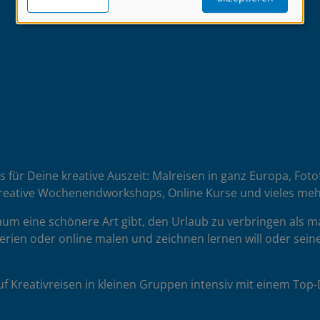
es für Deine kreative Auszeit: Malreisen in ganz Europa, Fot
reative Wochenendworkshops, Online Kurse und vieles meh
 kaum eine schönere Art gibt, den Urlaub zu verbringen als 
erien oder online malen und zeichnen lernen will oder seine
uf Kreativreisen in kleinen Gruppen intensiv mit einem To