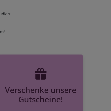
udiert
am!
Verschenke unsere
Gutscheine!