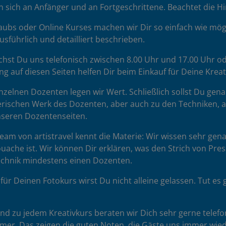
sich an Anfänger und an Fortgeschrittene. Beachtet die H
ubs oder Online Kurses machen wir Dir so einfach wie mögl
sführlich und detailliert beschrieben.
chst Du uns telefonisch zwischen 8.00 Uhr und 17.00 Uhr od
ng auf diesen Seiten helfen Dir beim Einkauf für Deine Krea
zelnen Dozenten legen wir Wert. Schließlich sollst Du gena
rischen Werk des Dozenten, aber auch zu den Techniken, auf 
unseren Dozentenseiten.
am von artistravel kennt die Materie: Wir wissen sehr gena
uache ist. Wir können Dir erklären, was den Strich von Pr
Technik mindestens einen Dozenten.
für Deinen Fotokurs wirst Du nicht alleine gelassen. Tut 
d zu jedem Kreativkurs beraten wir Dich sehr gerne telefon
hmer. Das zeigen die guten Noten, die Gäste uns immer wie