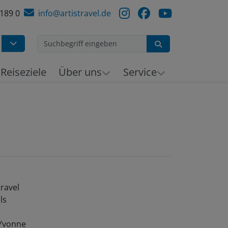
 189 0
info@artistravel.de
Suchen
Reiseziele
Über uns
Service
ravel
ls
 Yvonne