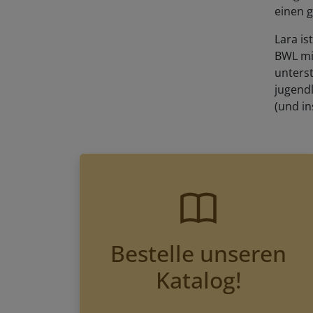
einen g
Lara is
BWL mi
unterst
jugendl
(und in
Bestelle unseren
Katalog!