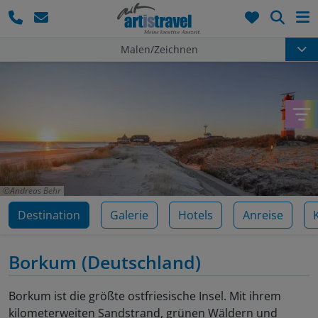
Such
Malen/Zeichnen
Andreas Behr
Destination
Galerie
Hotels
Anreise
Borkum
(Deutschland)
Borkum ist die größte ostfriesische Insel. Mit ihrem
kilometerweiten Sandstrand, grünen Wäldern und