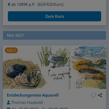
ab
1089€ p.P.
(6ÜF/DZ/Kurs)
Zum Kurs
Mai 2027
NEU!
Entdeckungsreise Aquarell
Thomas Haubold