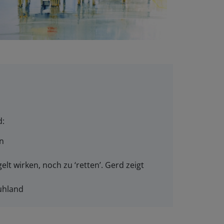
d:
en
lt wirken, noch zu ‘retten’. Gerd zeigt
Ruhland