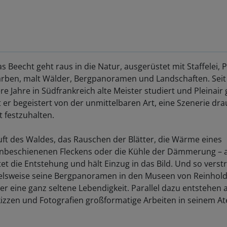
 Beecht geht raus in die Natur, ausgerüstet mit Staffelei, P
rben, malt Wälder, Bergpanoramen und Landschaften. Seit
e Jahre in Südfrankreich alte Meister studiert und Pleinair
st er begeistert von der unmittelbaren Art, eine Szenerie dr
t festzuhalten.
ft des Waldes, das Rauschen der Blätter, die Wärme eines
beschienenen Fleckens oder die Kühle der Dämmerung – a
tet die Entstehung und hält Einzug in das Bild. Und so vers
elsweise seine Bergpanoramen in den Museen von Reinhol
r eine ganz seltene Lebendigkeit. Parallel dazu entstehen 
izzen und Fotografien großformatige Arbeiten in seinem Ate