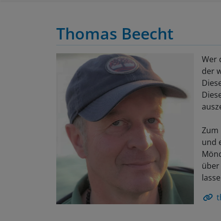
Thomas Beecht
Wer 
der 
Diese
Dies
ausze
Zum 
und 
Mönc
über
lasse