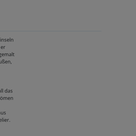
inseln
 er
 gemalt
außen,
ll das
trömen
d
aus
lier.