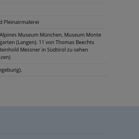
d Pleinairmalerei
en: Alpines Museum München, Museum Monte
fsgarten (Langen). 11 von Thomas Beechts
einhold Messner in Südtirol zu sehen
ozen)
mgebung).