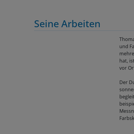
Seine Arbeiten
Thomas
und Fa
mehrer
hat, i
vor Or
Der Du
sonnen
beglei
beispi
Messne
Farbsk