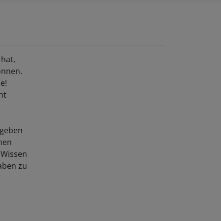
hat,
önnen.
e!
ht
ugeben
chen
 Wissen
aben zu