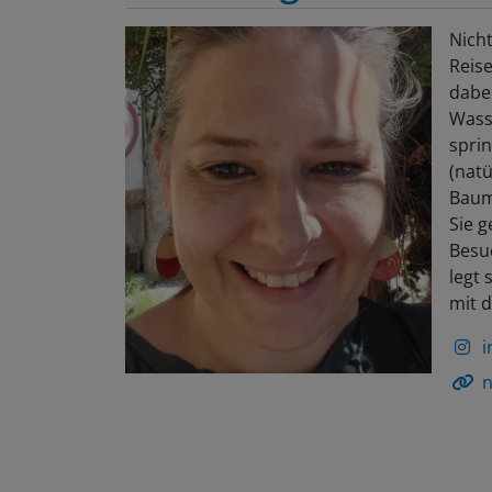
Nicht
Reis
dabei
Wasse
sprin
(natü
Baum
Sie 
Besu
legt 
mit 
i