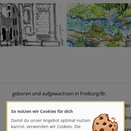
geboren und aufgewachsen in Freiburg/Br.
So nutzen wir Cookies für dich
Architekturstudium an der Universität der Künste Ber
Damit du unser Angebot optimal nutzen
selbstständige Zeichnerin, Kostüm- und Bühnenbildn
kannst, verwenden wir Cookies. Die
helfen uns, unsere Dienste zu
Dozentin im Bereich Zeichnung (München, Starnberger 