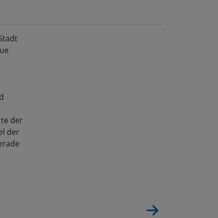
Stadt
eue
nd
te der
l der
Gerade