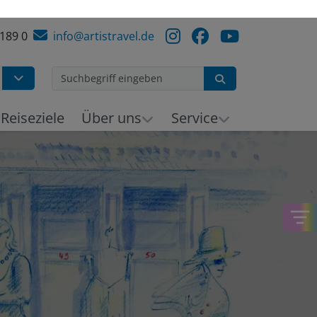
 189 0
info@artistravel.de
Suchen
Reiseziele
Über uns
Service