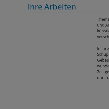
Ihre Arbeiten
Themat
und Ar
künstl
versch
In Ihr
Schup
Gebäud
wunder
Zeit g
durch 