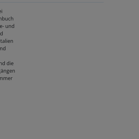
ei
enbuch
se- und
nd
talien
und
nd die
rgängen
 immer