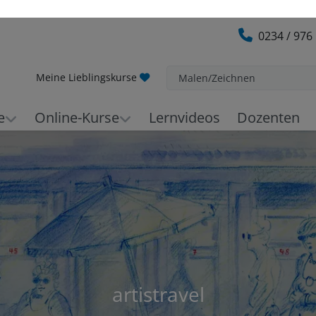
0234 / 976
Meine Lieblingskurse
Malen/Zeichnen
e
Online-Kurse
Lernvideos
Dozenten
artistravel