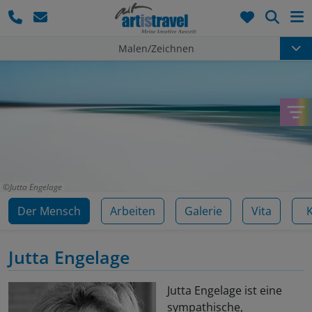
Such
Malen/Zeichnen
Jutta Engelage
Der Mensch
Arbeiten
Galerie
Vita
Jutta Engelage
Jutta Engelage ist eine
sympathische,