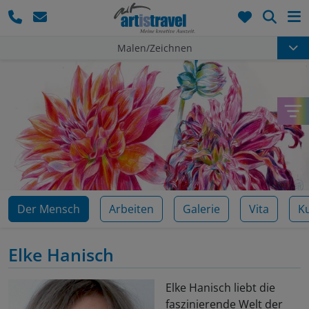
Such
Malen/Zeichnen
Der Mensch
Arbeiten
Galerie
Vita
K
Elke Hanisch
Elke Hanisch liebt die
faszinierende Welt der