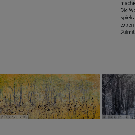
machen
Die We
Spielr
experi
Stilmit
Dirk Godlinski
Dirk Godlinski