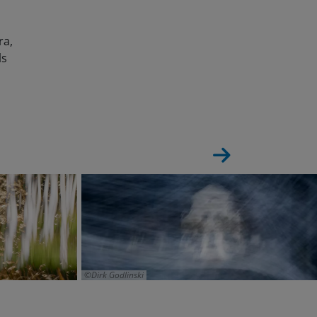
ra,
ls
Dirk Godlinski