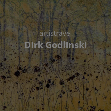
artistravel
Dirk Godlinski