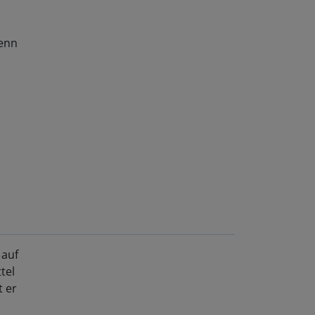
denn
 auf
tel
t er