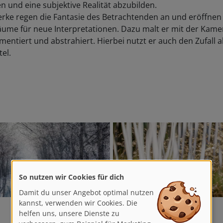
 und eine subjektive Realität abzubilden.
rke regen die Fantasie des Betrachtenden an und eröffnen
äume für neue Interpretationen. Dazu malt er mit der Kame
mentiert und abstrahiert. Hierbei nutzt er auch den Zufall a
tel.
So nutzen wir Cookies für dich
Damit du unser Angebot optimal nutzen
Dirk Godlinski
kannst, verwenden wir Cookies. Die
helfen uns, unsere Dienste zu