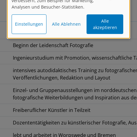
verbessern, zum Beispiel für Marketing,
Analysen und Besucher-Statistiken.
Alle
Einstellungen
Alle Ablehnen
akzeptieren
geboren in Einbeck
Beginn der Leidenschaft Fotografie
Ingenieurstudium mit Promotion, wissenschaftliche T
intensives autodidaktisches Training zu fotografisch
Veröffentlichungen, Redaktion und Layout
Einzel- und Gruppenausstellungen im norddeutschen 
fotografische Weiterbildungen und Inspiration aus de
Freiberuflicher Künstler in Teilzeit
Dozententätigkeiten zu künstlerischer Fotografie, A
lebt und arbeitet in Worpswede und Bremen