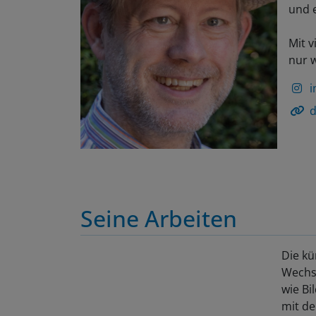
und 
Mit v
nur 
i
d
Seine Arbeiten
Die kü
Wechse
wie Bi
mit de