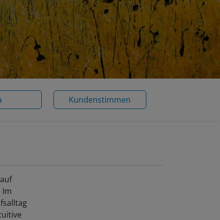
a
Kundenstimmen
 auf
. Im
fsalltag
uitive