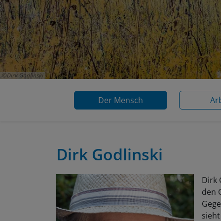
Dirk Godlinski
Der Mensch
Ar
Dirk Godlinski
Dirk
den 
Gegen
sieht