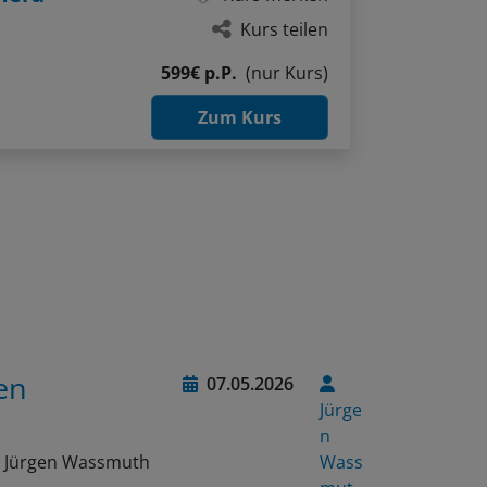
Kurs teilen
599€ p.P.
(nur Kurs)
Zum Kurs
en
07.05.2026
Jürge
n
on Jürgen Wassmuth
Wass
n…
mut