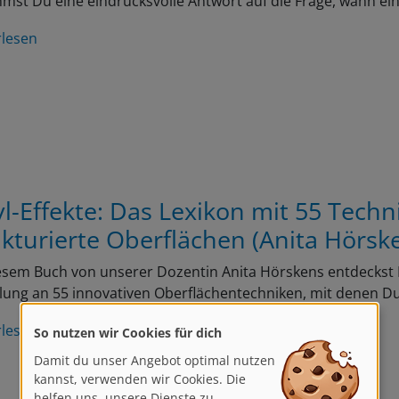
rlesen
yl-Effekte: Das Lexikon mit 55 Techn
ukturierte Oberflächen (Anita Hörsk
esem Buch von unserer Dozentin Anita Hörskens entdeckst Du
ung an 55 innovativen Oberflächentechniken, mit denen D
So nutzen wir Cookies für dich
rlesen
Damit du unser Angebot optimal nutzen
kannst, verwenden wir Cookies. Die
helfen uns, unsere Dienste zu