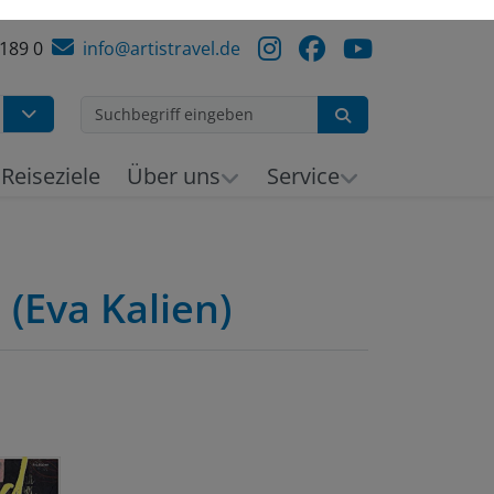
 189 0
info@artistravel.de
Suchen
Reiseziele
Über uns
Service
(Eva Kalien)