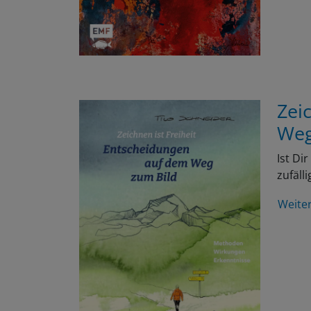
Zei
Weg
Ist Di
zufäll
Weite