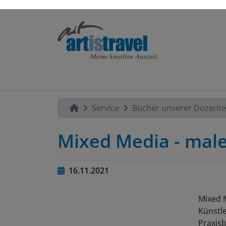
Service
Bücher unserer Dozent
Mixed Media - male
16.11.2021
Mixed 
Künstle
Praxis