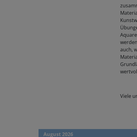
zusamme
Materia
Kunstw
Übunge
Aquarel
werden 
auch, 
Materi
Grundl
wertvol
Viele u
August 2026