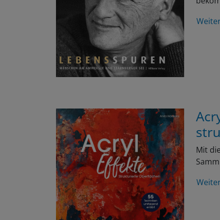
Weite
Acr
str
Mit di
Samml
Weite