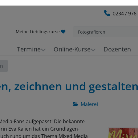
0234 / 976
Meine Lieblingskurse
Fotografieren
Termine
Online-Kurse
Dozenten
en
n, zeichnen und gestalten 
Malerei
Media-Fans aufgepasst! Die bekannte
rin Eva Kalien hat ein Grundlagen-
buch rund um das Thema Mixed Media