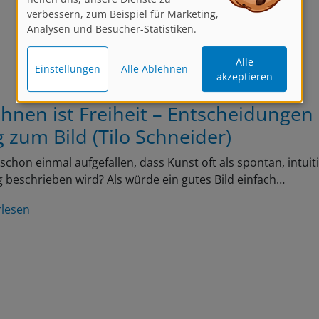
verbessern, zum Beispiel für Marketing,
Analysen und Besucher-Statistiken.
Alle
Einstellungen
Alle Ablehnen
akzeptieren
chnen ist Freiheit – Entscheidungen
 zum Bild (Tilo Schneider)
r schon einmal aufgefallen, dass Kunst oft als spontan, intuit
ig beschrieben wird? Als würde ein gutes Bild einfach…
rlesen