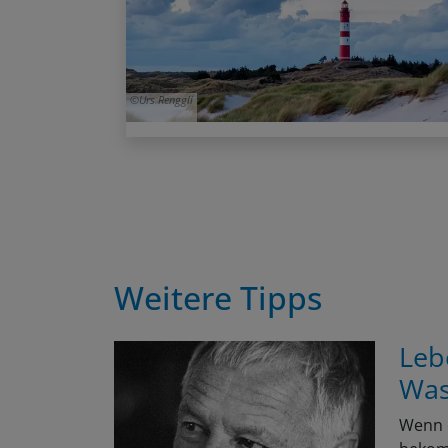
Urs Renggli
Weitere Tipps
Leb
Was
Wenn e
bekomm