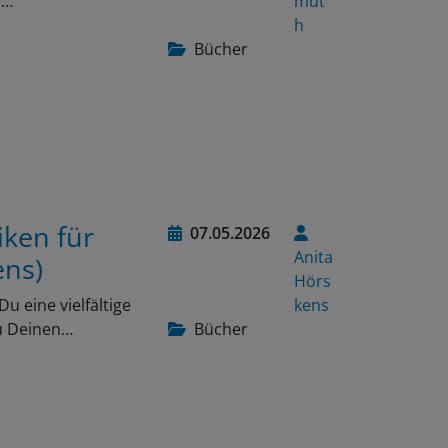
h
Bücher
iken für
07.05.2026
Anita
ens)
Hörs
 eine vielfältige
kens
u Deinen…
Bücher