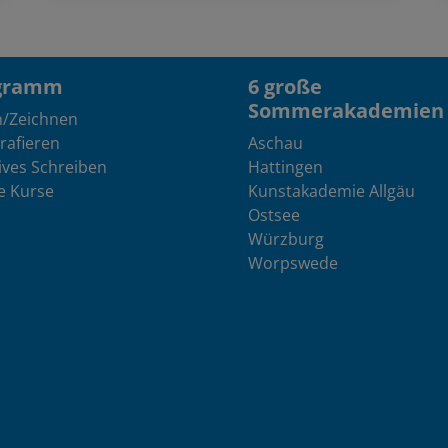
gramm
6 große
Sommerakademien
n/Zeichnen
rafieren
Aschau
ives Schreiben
Hattingen
e Kurse
Kunstakademie Allgäu
Ostsee
Würzburg
Worpswede