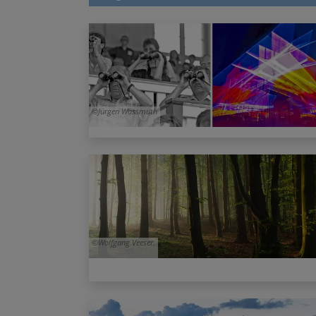
Jürgen Wassmuth
Wolfgang Veeser.