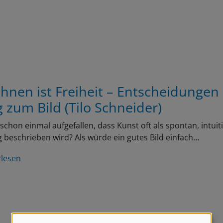
chnen ist Freiheit – Entscheidungen
 zum Bild (Tilo Schneider)
r schon einmal aufgefallen, dass Kunst oft als spontan, intuit
ig beschrieben wird? Als würde ein gutes Bild einfach…
rlesen