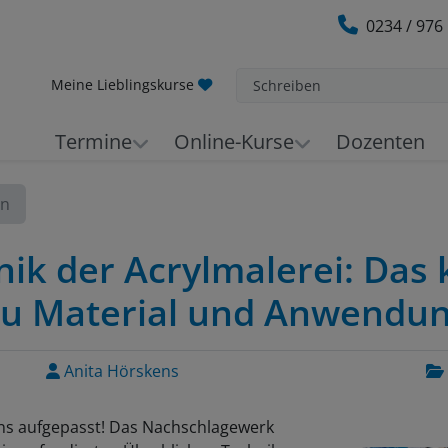
0234 / 976
Meine Lieblingskurse
Schreiben
Termine
Online-Kurse
Dozenten
en
hnik der Acrylmalerei: Das
u Material und Anwendung
Anita Hörskens
ans aufgepasst! Das Nachschlagewerk