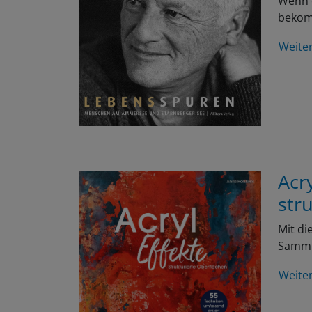
Wenn e
bekomm
Weite
Acr
str
Mit di
Samml
Weite