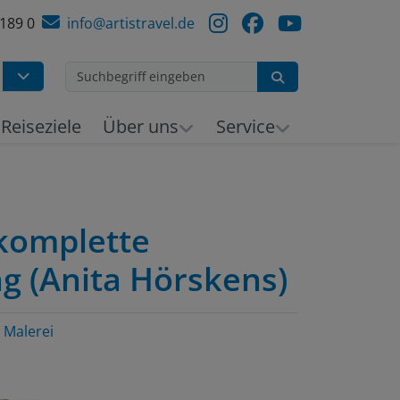
 189 0
info@artistravel.de
Suchen
Reiseziele
Über uns
Service
 komplette
 (Anita Hörskens)
Malerei