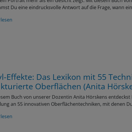
in Portrait mehr als ein Gesicht zeigt: Mit diesem Buch v
st Du eine eindrucksvolle Antwort auf die Frage, wann ei
rlesen
yl-Effekte: Das Lexikon mit 55 Techn
ukturierte Oberflächen (Anita Hörsk
esem Buch von unserer Dozentin Anita Hörskens entdeckst Du
ung an 55 innovativen Oberflächentechniken, mit denen D
rlesen