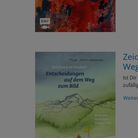
Zei
Weg
Ist Di
zufäll
Weite