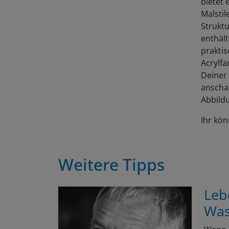
bietet 
Malstil
Struktu
enthäl
praktis
Acrylfa
Deiner
anscha
Abbildu
Ihr kö
Weitere Tipps
Leb
Was