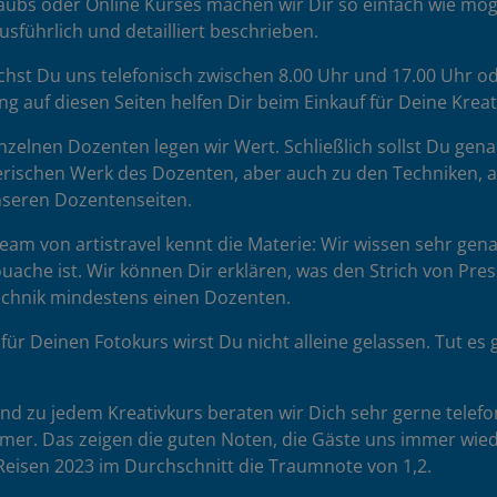
ubs oder Online Kurses machen wir Dir so einfach wie mögl
sführlich und detailliert beschrieben.
chst Du uns telefonisch zwischen 8.00 Uhr und 17.00 Uhr od
ng auf diesen Seiten helfen Dir beim Einkauf für Deine Krea
zelnen Dozenten legen wir Wert. Schließlich sollst Du gena
rischen Werk des Dozenten, aber auch zu den Techniken, auf 
unseren Dozentenseiten.
am von artistravel kennt die Materie: Wir wissen sehr gena
uache ist. Wir können Dir erklären, was den Strich von Pr
Technik mindestens einen Dozenten.
für Deinen Fotokurs wirst Du nicht alleine gelassen. Tut 
d zu jedem Kreativkurs beraten wir Dich sehr gerne telefon
hmer. Das zeigen die guten Noten, die Gäste uns immer wie
eisen 2023 im Durchschnitt die Traumnote von 1,2.