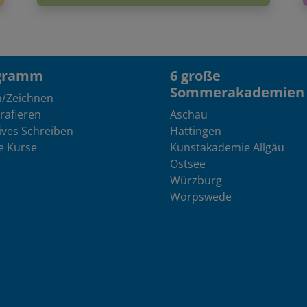
gramm
6 große
Sommerakademien
n/Zeichnen
rafieren
Aschau
ives Schreiben
Hattingen
e Kurse
Kunstakademie Allgäu
Ostsee
Würzburg
Worpswede