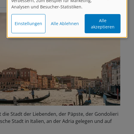
verbessern, zum Beispiel für Marketing,
Analysen und Besucher-Statistiken.
Alle
Einstellungen
Alle Ablehnen
akzeptieren
t die Stadt der Liebenden, der Päpste, der Gondolieri
sche Stadt in Italien, an der Adria gelegen und auf