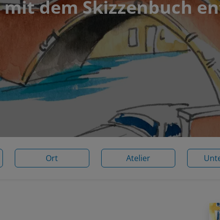
 mit dem Skizzenbuch e
Ort
Atelier
Unt