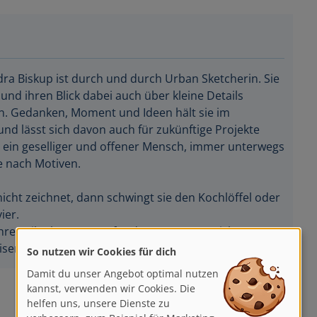
ra Biskup ist durch und durch Urban Sketcherin. Sie
n und ihren Blick dabei auch über kleine Details
n. Gedanken, Moment und Ideen hält sie im
und lässt sich davon auch für zukünftige Projekte
ist ein geselliger und offener Mensch, immer unterwegs
e nach Motiven.
icht zeichnet, dann schwingt sie den Kochlöffel oder
ier.
hre TeilnehmerInnen für das spontane Zeichnen vor
isen.
So nutzen wir Cookies für dich
Damit du unser Angebot optimal nutzen
kannst, verwenden wir Cookies. Die
helfen uns, unsere Dienste zu