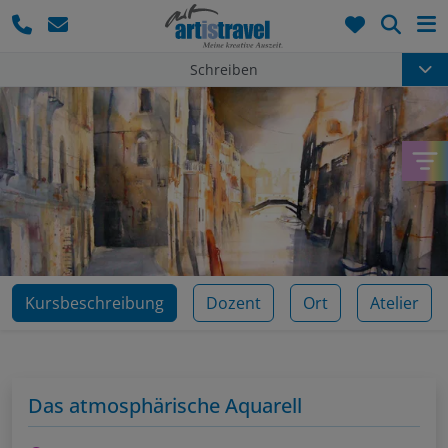
Such
Schreiben
Kursbeschreibung
Dozent
Ort
Atelier
Das atmosphärische Aquarell