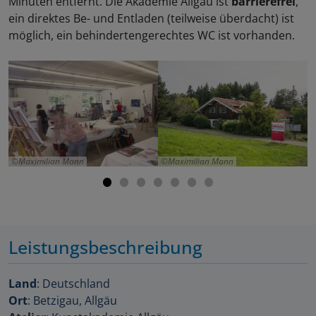
Minuten entfernt. Die Akademie Allgäu ist
barrierefrei
,
ein direktes Be- und Entladen (teilweise überdacht) ist
möglich, ein behindertengerechtes WC ist vorhanden.
Maximilian Mann
Maximilian Mann
Leistungsbeschreibung
Land
: Deutschland
Ort
: Betzigau, Allgäu