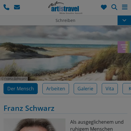
Such
Schreiben
Franz Schwarz
Der Mensch
Arbeiten
Galerie
Vita
Franz Schwarz
Als ausgeglichenem und
ruhigem Menschen