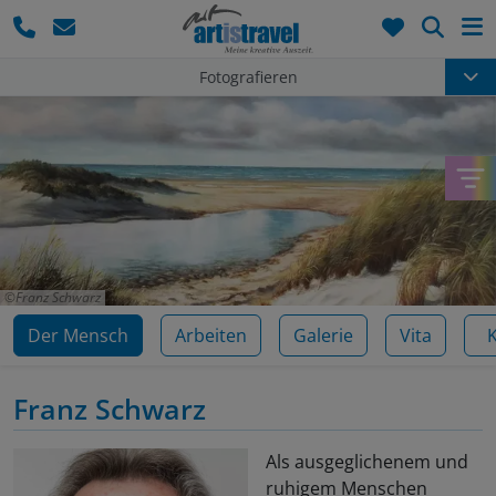
Such
Fotografieren
Franz Schwarz
Der Mensch
Arbeiten
Galerie
Vita
Franz Schwarz
Als ausgeglichenem und
ruhigem Menschen