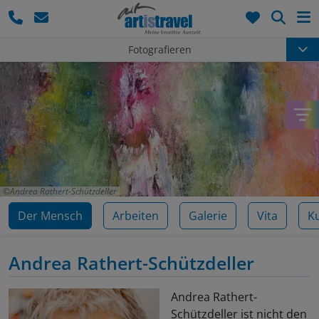
Such
Fotografieren
Andrea Rathert-Schützdeller
Der Mensch
Arbeiten
Galerie
Vita
K
Andrea Rathert-Schützdeller
Andrea Rathert-
Schützdeller ist nicht den