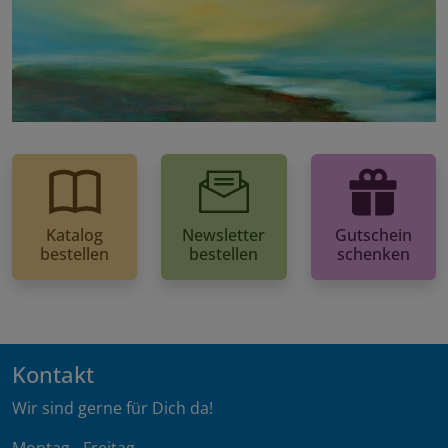
Katalog
Newsletter
Gutschein
bestellen
bestellen
schenken
Kontakt
Wir sind gerne für Dich da!
Montag - Freitag