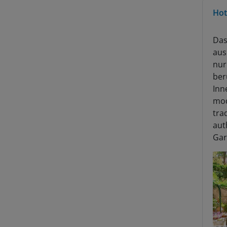
Hot
Das
aus
nur
ber
Inn
mod
tra
aut
Gar
S’