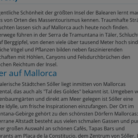
gentliche Schönheit der größten Insel der Balearen lernt ma
ts von Orten des Massentourismus kennen. Traumhafte St
chten lassen sich auf Mallorca auch heute noch finden.
wege führen in der Serra de Tramuntana in Täler, Schluch
f Berggipfel, von denen viele über tausend Meter hoch sind
iche Vögel und Pflanzen bilden neben faszinierenden
chaften mit Höhlen, Canyons und Felsdurchbrüchen den
ichen Reichtum der Insel.
ler auf Mallorca
lerische Städtchen Sóller liegt inmitten von Mallorcas
ntal, das auch als "Tal des Goldes" bekannt ist. Umgeben 
nbaumgärten und direkt am Meer gelegen ist Sóller eine
te Idylle, um frische Inspirationen einzufangen. Der Ort im
tana-Gebirge gehört zu den schönsten Dörfern Mallorcas:
rrane Altstadt besteht aus vielen schmalen Gassen und pu
rer großen Auswahl an schönen Cafés, Tapas Bars und
rants am Placa de la Constitucio, dem Zentrum von Sóller. 