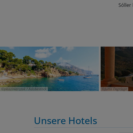
Sóller
pkazmierczak / Adobestock
Jutta Engelage
Unsere Hotels