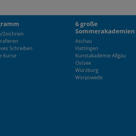
gramm
6 große
Sommerakademien
n/Zeichnen
rafieren
Aschau
ives Schreiben
Hattingen
e Kurse
Kunstakademie Allgäu
Ostsee
Würzburg
Worpswede