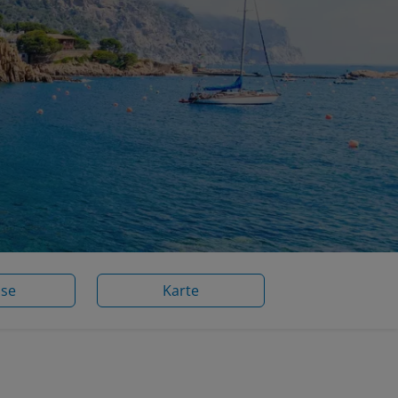
ise
Karte