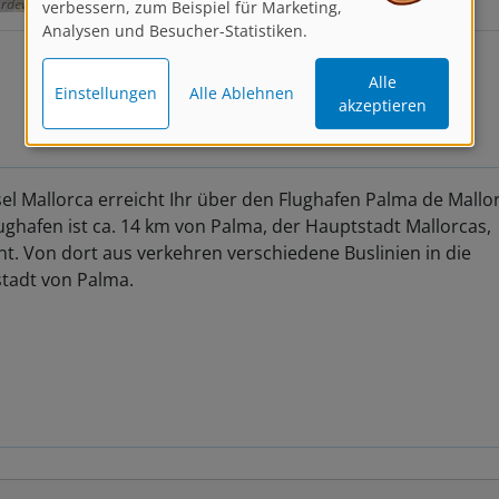
verbessern, zum Beispiel für Marketing,
Analysen und Besucher-Statistiken.
Alle
Einstellungen
Alle Ablehnen
akzeptieren
sel Mallorca erreicht Ihr über den Flughafen Palma de Mallo
ughafen ist ca. 14 km von Palma, der Hauptstadt Mallorcas,
nt. Von dort aus verkehren verschiedene Buslinien in die
tadt von Palma.