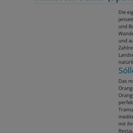
Die ei
jensei
und Bu
Wander
und au
Zahlre
Lands
natürl
Sól
Das ma
Orange
Orange
perfek
Tramun
medite
mit ih
Restau