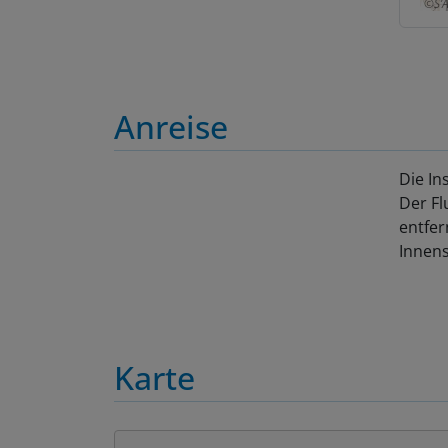
Anreise
Die In
Der Fl
entfer
Innens
Karte