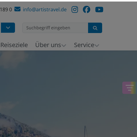
 189 0
info@artistravel.de
Suchen
Reiseziele
Über uns
Service