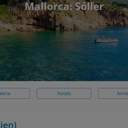
Mallorca: Sóller
lerie
Hotels
Anre
ien)