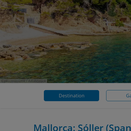
pkazmierczak / Adobestock
Destination
Ga
Mallorca: Sóller
(Span