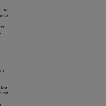
n nur
rände
ten
.
von
 Die
nktet
In