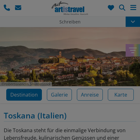
Such
Schreiben
robertonencini Shutterstock
Destination
Galerie
Anreise
Karte
Toskana
(Italien)
Die Toskana steht für die einmalige Verbindung von
Lebensfreude, kulinarischen Genüssen und einer