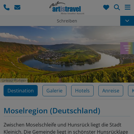
Such
Schreiben
Heinz Wohner
Destination
Galerie
Hotels
Anreise
Moselregion
(Deutschland)
Zwischen Moselschleife und Hunsrück liegt die Stadt
Kleinich. Die Gemeinde liegt in schönster Hunsrücklage