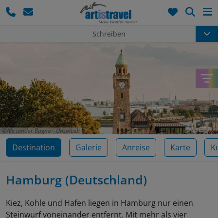
Such
Schreiben
Alexander Bagno - Unsplash
Destination
Galerie
Anreise
Karte
K
Hamburg
(Deutschland)
Kiez, Kohle und Hafen liegen in Hamburg nur einen
Steinwurf voneinander entfernt. Mit mehr als vier