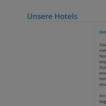
Unsere Hotels
Hot
Das
meh
Nor
ein
Dus
ein
Hot
dir
Anr
beg