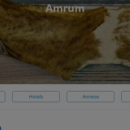
Amrum
Hotels
Anreise
)