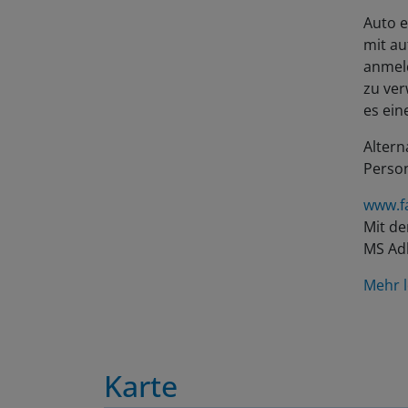
Auto e
mit au
anmeld
zu ver
es ei
Altern
Person
www.f
Mit de
MS Ad
Mehr l
Karte