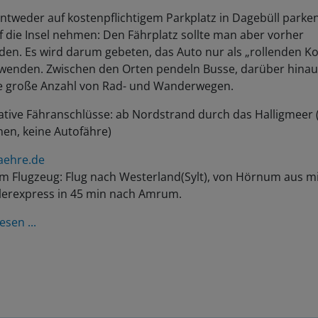
ntweder auf kostenpflichtigem Parkplatz in Dagebüll parke
f die Insel nehmen: Den Fährplatz sollte man aber vorher
en. Es wird darum gebeten, das Auto nur als „rollenden Ko
wenden. Zwischen den Orten pendeln Busse, darüber hinau
ne große Anzahl von Rad- und Wanderwegen.
ative Fähranschlüsse: ab Nordstrand durch das Halligmeer 
en, keine Autofähre)
aehre.de
m Flugzeug: Flug nach Westerland(Sylt), von Hörnum aus mi
lerexpress in 45 min nach Amrum.
esen ...