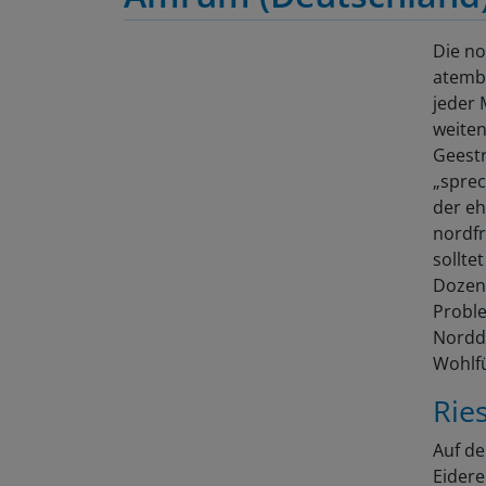
Die no
atembe
jeder 
weiten
Geestr
„sprec
der eh
nordfr
sollte
Dozent
Proble
Norddo
Wohlf
Ries
Auf de
Eidere