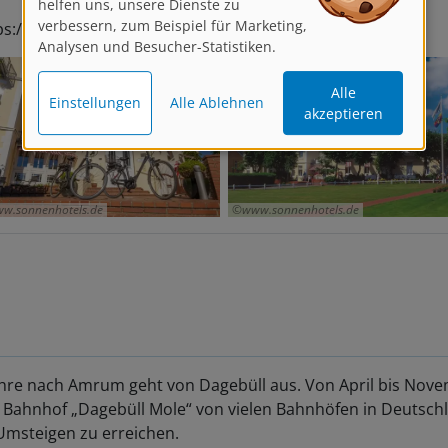
verbessern, zum Beispiel für Marketing,
ps://www.hotel-huettmann.de/urlaub-auf-amrum/
Analysen und Besucher-Statistiken.
Alle
Einstellungen
Alle Ablehnen
akzeptieren
w.sonnenhotels.de
www.sonnenhotels.de
hre nach Amrum geht von Dagebüll aus. Von April bis Nov
r Bahnhof „Dagebüll Mole“ von vielen Bahnhöfen in Deutsch
msteigen zu erreichen.