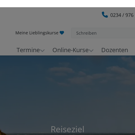
0234 / 976
Meine Lieblingskurse
Schreiben
Termine
Online-Kurse
Dozenten
Reiseziel