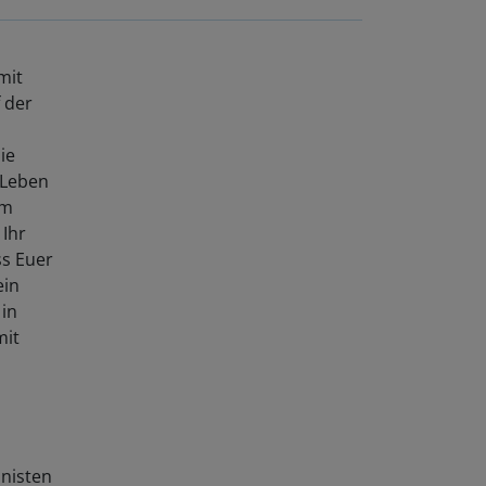
mit
 der
ie
 Leben
om
 Ihr
ss Euer
ein
 in
mit
 nisten