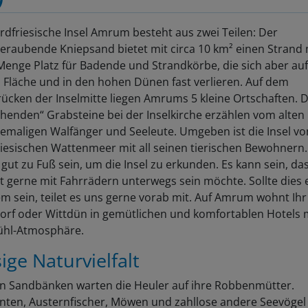
rdfriesische Insel Amrum besteht aus zwei Teilen: Der
raubende Kniepsand bietet mit circa 10 km² einen Strand 
Menge Platz für Badende und Strandkörbe, die sich aber auf
 Fläche und in den hohen Dünen fast verlieren. Auf dem
ücken der Inselmitte liegen Amrums 5 kleine Ortschaften. D
henden“ Grabsteine bei der Inselkirche erzählen vom alten
emaligen Walfänger und Seeleute. Umgeben ist die Insel v
iesischen Wattenmeer mit all seinen tierischen Bewohnern.
t gut zu Fuß sein, um die Insel zu erkunden. Es kann sein, da
 gerne mit Fahrrädern unterwegs sein möchte. Sollte dies 
m sein, teilet es uns gerne vorab mit. Auf Amrum wohnt Ihr
rf oder Wittdün in gemütlichen und komfortablen Hotels 
ühl-Atmosphäre.
ige Naturvielfalt
n Sandbänken warten die Heuler auf ihre Robbenmütter.
nten, Austernfischer, Möwen und zahllose andere Seevögel