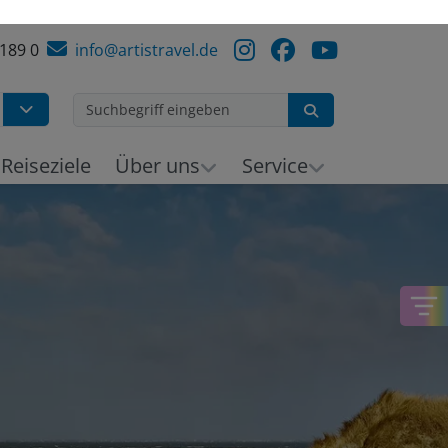
 189 0
info@artistravel.de
Suchen
Reiseziele
Über uns
Service