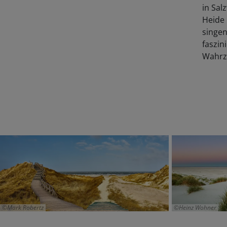
in Sal
Heide
singen
faszi
Wahrz
Mark Robertz
Heinz Wohner