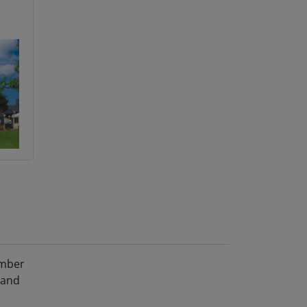
ember
land