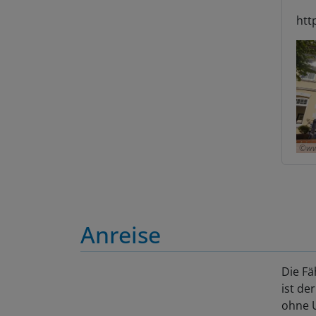
htt
ww
Anreise
Die Fä
ist de
ohne U