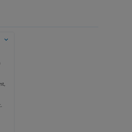
m
nt,
.