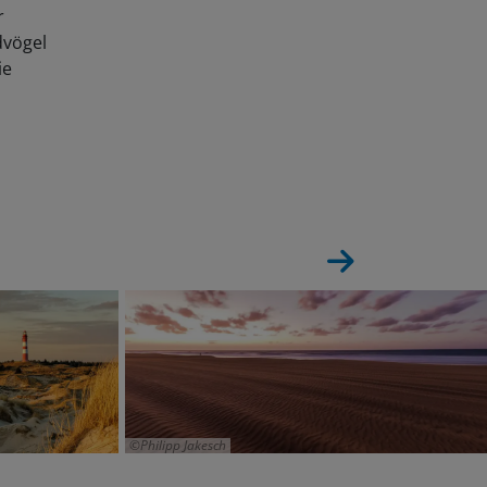
r
dvögel
ie
Philipp Jakesch