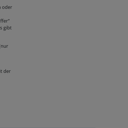
n oder
ffer“
s gibt
(nur
t der