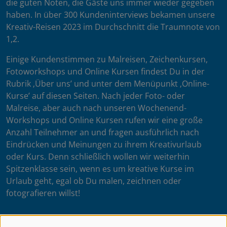
die guten Noten, die Gäste uns immer wieder gegeben
haben. In über 300 Kundeninterviews bekamen unsere
Kreativ-Reisen 2023 im Durchschnitt die Traumnote von
1,2.
Einige Kundenstimmen zu Malreisen, Zeichenkursen,
Fotoworkshops und Online Kursen findest Du in der
Rubrik ‚Über uns’ und unter dem Menüpunkt ‚Online-
Kurse’ auf diesen Seiten. Nach jeder Foto- oder
Malreise, aber auch nach unseren Wochenend-
Workshops und Online Kursen rufen wir eine große
Anzahl Teilnehmer an und fragen ausführlich nach
Eindrücken und Meinungen zu ihrem Kreativurlaub
oder Kurs. Denn schließlich wollen wir weiterhin
Spitzenklasse sein, wenn es um kreative Kurse im
Urlaub geht, egal ob Du malen, zeichnen oder
fotografieren willst!