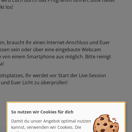
in wird Euch durch das Programm führen, bitte haltet
kt los!
, braucht Ihr einen Internet-Anschluss und Euer
sen sein oder über eine eingebaute Webcam
e von einem Smartphone aus möglich. Bitte reinigt
a!
itsplatzes, Ihr werdet vor Start der Live-Session
und Euer Licht zu überprüfen!
So nutzen wir Cookies für dich
Damit du unser Angebot optimal nutzen
kannst, verwenden wir Cookies. Die
helfen uns, unsere Dienste zu