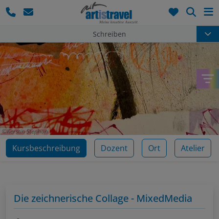
Such
Schreiben
Kerstin Stephan
Kursbeschreibung
Dozent
Ort
Atelier
Die zeichnerische Collage - MixedMedia