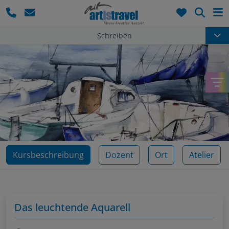
Such
Schreiben
Kursbeschreibung
Dozent
Ort
Atelier
Das leuchtende Aquarell