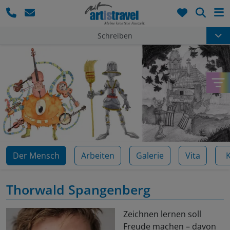
Such
Schreiben
Der Mensch
Arbeiten
Galerie
Vita
Thorwald Spangenberg
Zeichnen lernen soll
Freude machen – davon