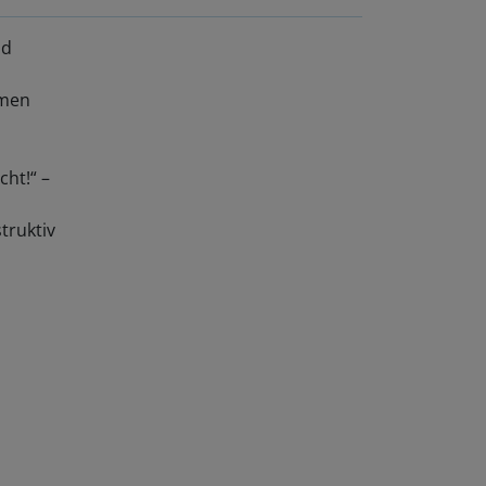
nd
hmen
ht!“ –
truktiv