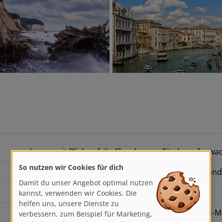
geboren mit Blick auf die Flensburger Förde, aufge
So nutzen wir Cookies für dich
Erste Fotografische Erfahrungen bereits in der Jugend
Damit du unser Angebot optimal nutzen
kannst, verwenden wir Cookies. Die
Ausbildung zum Maschinenschlosser
helfen uns, unsere Dienste zu
verbessern, zum Beispiel für Marketing,
Projektmanagement für Dokumenten- und Kunden-M
Analysen und Besucher-Statistiken.