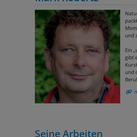
Natu
packt
Mome
und a
Ein „
gibt 
Kurs
und d
Beru
m
Seine Arbeiten