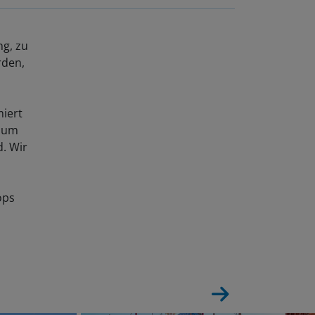
ng, zu
rden,
iert
 zum
. Wir
ops