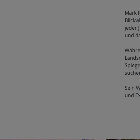
Mark R
Blickw
jeder 
und da
Währen
Lands
Spiege
suchen
Sein W
und Ex