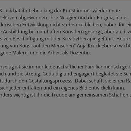
 Krück hat ihr Leben lang der Kunst immer wieder neue
pektiven abgewonnen. Ihre Neugier und der Ehrgeiz, in der
lerischen Entwicklung nicht stehen zu bleiben, haben für e
te Ausbildung bei namhaften Künstlern gesorgt, aber auch z
siven Beschäftigung mit der Kreativtherapie geführt. Heute 
kung von Kunst auf den Menschen” Anja Krück ebenso wicht
igene Malerei und die Arbeit als Dozentin.
hzeitig ist sie immer leidenschaftlicher Familienmensch geb
ich und zielstrebig. Geduldig und engagiert begleitet sie Schr
tt durch den Gestaltungsprozess. Dabei schafft sie einen R
ich jeder entfalten und ein eigenes Bild entwickeln kann.
nders wichtig ist ihr die Freude am gemeinsamen Schaffen 