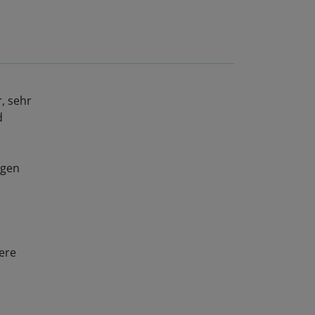
, sehr
d
ngen
ere