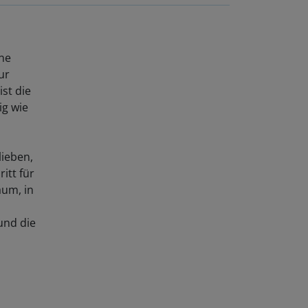
ine
ur
ist die
ig wie
lieben,
itt für
aum, in
und die