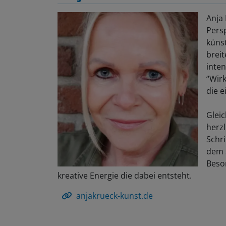
Anja
Pers
künst
brei
inten
“Wir
die e
Gleic
herzl
Schri
dem s
Beso
kreative Energie die dabei entsteht.
anjakrueck-kunst.de