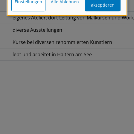
Einstellungen
Alle Ablehnen
akzeptieren
Ausbildung im Studio Arno Stern in Paris
eigenes Atelier, dort Leitung von Malkursen und Wor
diverse Ausstellungen
Kurse bei diversen renommierten Künstlern
lebt und arbeitet in Haltern am See