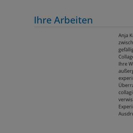
Ihre Arbeiten
Anja K
zwisch
gefäll
Collag
Ihre W
außer
experi
Überra
collag
verwis
Experi
Ausdru