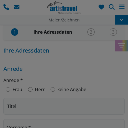
Such
Malen/Zeichnen
Aktueller Schritt:
Ihre Adressdaten
1
2
3
Ihre Adressdaten
Anrede
Anrede
*
Frau
Herr
keine Angabe
Titel
Vorname
*