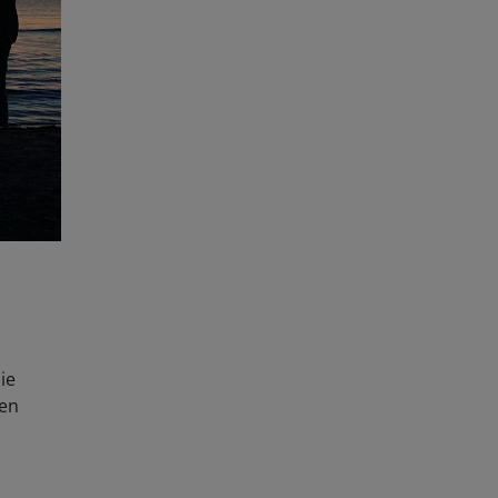
ie
nen