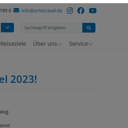
 189 0
info@artistravel.de
Suchen
Reiseziele
Über uns
Service
el 2023!
alog-
könnt