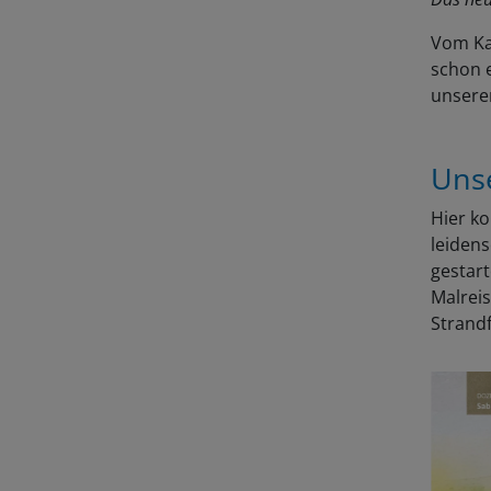
Vom Kat
schon e
unserer
Uns
Hier k
leidens
gestart
Malrei
Strand