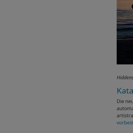
Hiddens
Kata
Die ne
automat
artist
vorbest