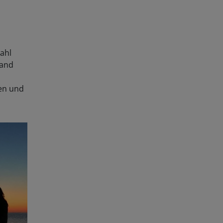
ahl
rand
ten und