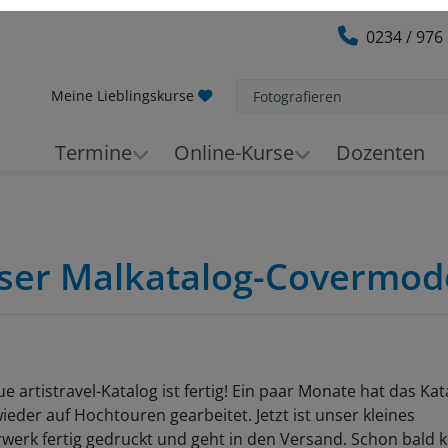
0234 / 976
Meine Lieblingskurse
Fotografieren
Termine
Online-Kurse
Dozenten
nser Malkatalog-Covermod
e artistravel-Katalog ist fertig! Ein paar Monate hat das Kat
eder auf Hochtouren gearbeitet. Jetzt ist unser kleines
werk fertig gedruckt und geht in den Versand. Schon bald 