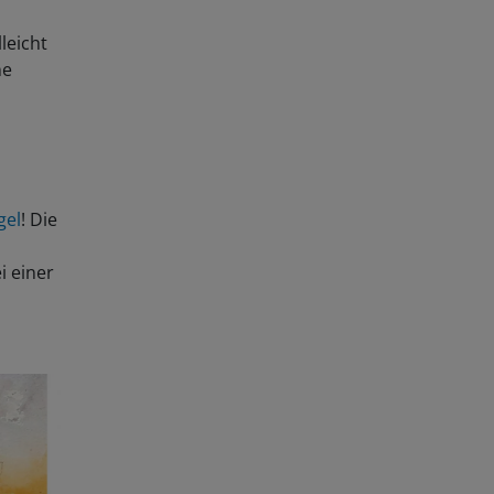
leicht
ne
gel
! Die
n
i einer