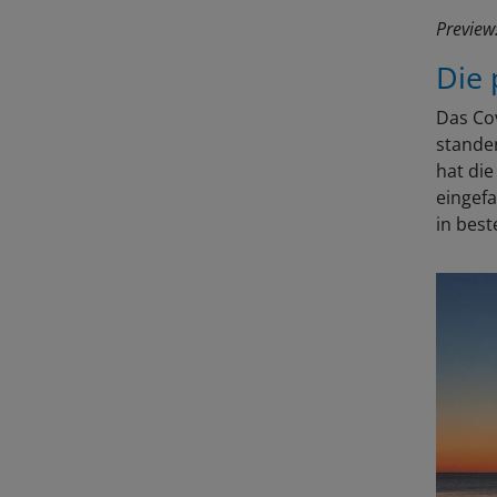
Preview
Die
Das Co
standen
hat die
eingefa
in best